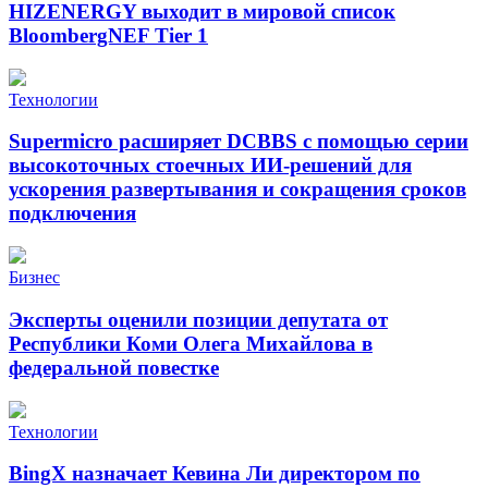
HIZENERGY выходит в мировой список
BloombergNEF Tier 1
Технологии
Supermicro расширяет DCBBS с помощью серии
высокоточных стоечных ИИ-решений для
ускорения развертывания и сокращения сроков
подключения
Бизнес
Эксперты оценили позиции депутата от
Республики Коми Олега Михайлова в
федеральной повестке
Технологии
BingX назначает Кевина Ли директором по