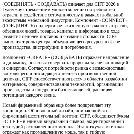
(СОЕДИНЯТЬ • СОЗДАВАТЬ) означает для CIFF 2026 в
Гуанчжоу стремление к удовлетворению потребностей
отрасли и содействие сотрудничеству в рамках глобальной
экосистемы мебельной индустрии. Компонент «CONNECT»
(СОЕДИНЯТЬ) подчеркивает жизненную важность отрасли,
объединяя людей, товары, капитал и информацию в ходе
развития цепочек поставок и создания стоимости. CIFF
выполняет роль центра, объединяющего ресурсы в сфере
производства, дистрибуции и потребления.
Компонент «CREATE» (СОЗДАВАТЬ) отражает направление
и динамику, позволяя совершать прорывы за счет инноваций
и синергии. Согласуя потребности рынка с возможностями
восходящего и нисходящего звеньев производственной
цепочки, CIFF способствует прогрессу в области разработки
материалов, совершенствования технологий, организации
производства и внедрения бизнес-моделей, расширяя
потенциал каждого звена.
Новый фирменный образ еще более подкрепляет эту
концепцию. Обновленный дизайн, опирающийся на
фирменный шестиугольный логотип CIFF, объединяет буквы
«C-I-F-F» в единый визуальный символ, акцентированный
текстурой расплавленного металла. Эта «текучая эстетика»
отражает как промышленную мощь, так и гибкую