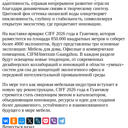
адаптивность, отражая непрерывное развитие отрасли
благодаря динамичным связям и творческому синтезу.
Цветовой фон оттенка океанской воды олицетворяет
инклюзивность, глубину и стабильность, символизируя
открытую экосистему, где процветают инновации.
На выставке-ярмарке CIFF 2026 года в Гуанчжоу, которая
разместится на площади 850.000 квадратных метров и соберет
более 4900 экспонентов, будут представлены три основные
экспозиции: Мебель для дома, Офисные и коммерческие
помещения, CIFM/Interzum Guangzhou. В каждом разделе
будут освещены новые тенденции, от современных
дизайнерских коллабораций и инноваций в области «умных»
систем для сна до концепций экологичного офиса и
передовой интеллектуальной промышленной среды.
По мере того как мировая мебельная индустрия вступает в
новую эру реконструкции, CIFF 2026 года в Гуанчжоу
стремится стать связующим звеном и катализатором,
объединяющим инновации, ресурсы и идеи для создания
более динамичного, устойчивого и взаимосвязанного
будущего в мире мебели.
Вернуться назад