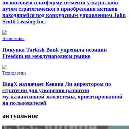
лизинговую платформу сегмента ультра-люкс
путем стратегического приобретения активов
находящейся под конкурсным управлением John
Scotti Leasing Inc.
Экономика
Покупка Turkish Bank укрепила позиции
Freedom на международном рынке
Технологии
BingX назначает Кевина Ли директором по
стратегии для ускорения развития
мультиактивной экосистемы, ориентированной
на пользователей
актуальное