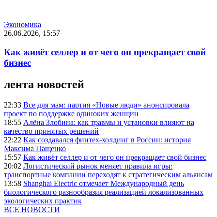
Экономика
26.06.2026, 15:57
Как живёт селлер и от чего он прекращает свой
бизнес
лента новостей
22:33
Все для мам: партия «Новые люди» анонсировала
проект по поддержке одиноких женщин
18:55
Алёна Злобина: как травмы и установки влияют на
качество принятых решений
22:22
Как создавался финтех-холдинг в России: история
Максима Пащенко
15:57
Как живёт селлер и от чего он прекращает свой бизнес
20:02
Логистический рынок меняет правила игры:
транспортные компании переходят к стратегическим альянсам
13:58
Shanghai Electric отмечает Международный день
биологического разнообразия реализацией локализованных
экологических практик
ВСЕ НОВОСТИ