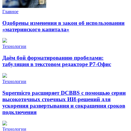
Главное
Одобрены изменения в закон об использовании
«материнского капитала»
Технологии
Даём бой форматированию пробелами:
табуляция в текстовом редакторе Р7-Офис
Технологии
Supermicro расширяет DCBBS с помощью серии
высокоточных стоечных ИИ-решений для
ускорения развертывания и сокращения сроков
подключения
Технологии