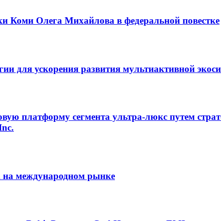
ки Коми Олега Михайлова в федеральной повестке
егии для ускорения развития мультиактивной экос
овую платформу сегмента ультра-люкс путем страт
Inc.
m на международном рынке