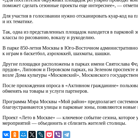
поможет сделать сезонные проекты еще интереснее», — отмети
Для участия в голосовании нужно отсканировать куар-код на п
и их тематике.
Так, одна из представленных площадок находится в парковой з
классы по рисованию, вокалу и рукоделию.
В парке 850-летия Москвы в Юго-Восточном административном
к играм в баскетбол, аэрохоккей, шахматы, шашки.
Другие площадки расположены в парках имени Святослава Фед
прудов», Липовом и Перовском парках, на Зеленом проспекте и
возле Дома культуры «Московский», Московского государствен
После прохождения опроса в «Активном гражданине» пользова
обменять на товары и услуги партнеров.
Программа Мэра Москвы «Мой район» предполагает системное и
благоустраиваются улицы и парковые зоны, появляются новые
Проект «Лето в Москве» — ключевое событие сезона, которое у
мероприятий — объединить и сблизить жителей столицы.