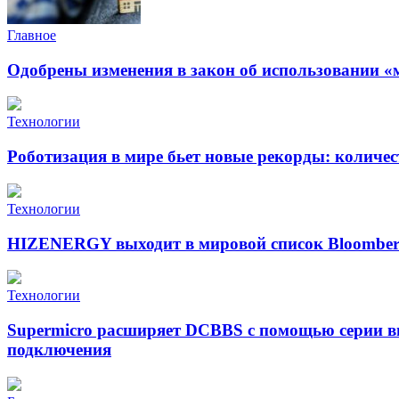
Главное
Одобрены изменения в закон об использовании «
Технологии
Роботизация в мире бьет новые рекорды: количе
Технологии
HIZENERGY выходит в мировой список Bloomber
Технологии
Supermicro расширяет DCBBS с помощью серии в
подключения