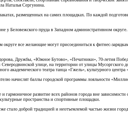
ла Наталья Сергунина.
лакатах, размещенных на самих площадках. По каждой подготови
оне у Беловежского пруда в Западном административном округе. 
 округе все желающие могут присоединиться к фитнес-зарядка
орова, Дружбы, «Южное Бутово», «Печатники», 70-летия Побед
 Северодвинской улице, на территории от улицы Мусоргского до
ного академического театра танца «Гжель», культурного центра
телю начислят баллы городской программы лояльности «Миллион
 гармоничное развитие всех районов города вне зависимости о
 культурные пространства и спортивные площадки.
же стало доброй традицией и неотъемлемой частью жизни города.