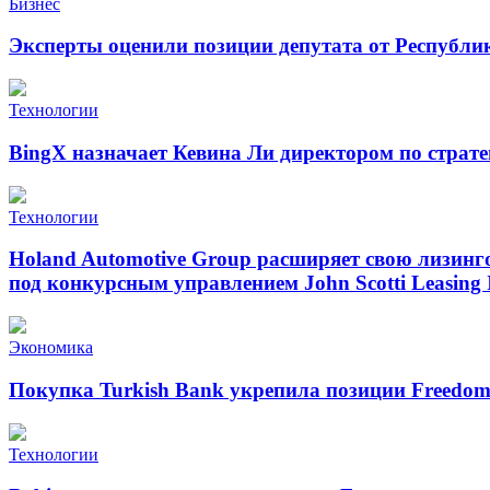
Бизнес
Эксперты оценили позиции депутата от Республи
Технологии
BingX назначает Кевина Ли директором по страт
Технологии
Holand Automotive Group расширяет свою лизинг
под конкурсным управлением John Scotti Leasing 
Экономика
Покупка Turkish Bank укрепила позиции Freedo
Технологии