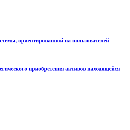
истемы, ориентированной на пользователей
егического приобретения активов находящейся