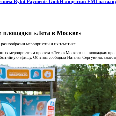
учением Bybit Payments GmbH лицензии EMI на вып
е площадки «Лета в Москве»
разнообразии мероприятий и их тематике.
нных мероприятиям проекта «Лето в Москве» на площадках про
событийную афишу. Об этом сообщила Наталья Сергунина, замес