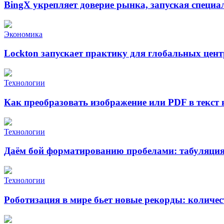
BingX укрепляет доверие рынка, запуская специ
Экономика
Lockton запускает практику для глобальных це
Технологии
Как преобразовать изображение или PDF в текст
Технологии
Даём бой форматированию пробелами: табуляция 
Технологии
Роботизация в мире бьет новые рекорды: количе