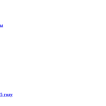
ры
5 году