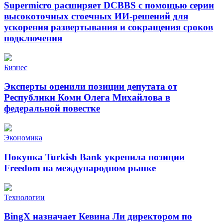
Supermicro расширяет DCBBS с помощью серии
высокоточных стоечных ИИ-решений для
ускорения развертывания и сокращения сроков
подключения
Бизнес
Эксперты оценили позиции депутата от
Республики Коми Олега Михайлова в
федеральной повестке
Экономика
Покупка Turkish Bank укрепила позиции
Freedom на международном рынке
Технологии
BingX назначает Кевина Ли директором по