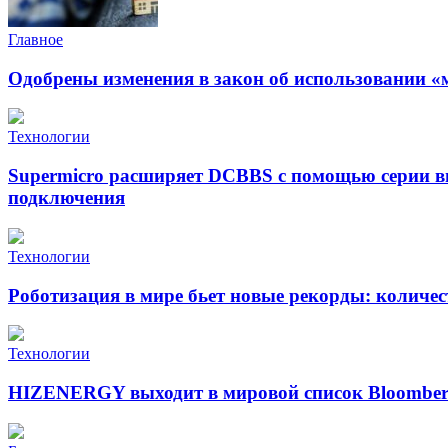
Главное
Одобрены изменения в закон об использовании «
Технологии
Supermicro расширяет DCBBS с помощью серии в
подключения
Технологии
Роботизация в мире бьет новые рекорды: количе
Технологии
HIZENERGY выходит в мировой список Bloomber