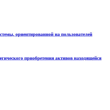
истемы, ориентированной на пользователей
егического приобретения активов находящейся