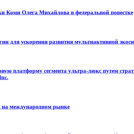
ки Коми Олега Михайлова в федеральной повестке
егии для ускорения развития мультиактивной экос
овую платформу сегмента ультра-люкс путем страт
Inc.
m на международном рынке