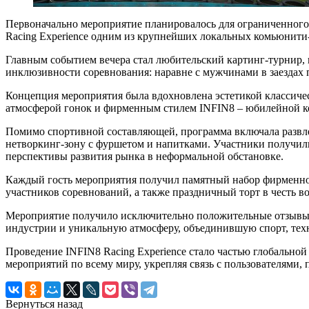
Первоначально мероприятие планировалось для ограниченного к
Racing Experience одним из крупнейших локальных комьюнити
Главным событием вечера стал любительский картинг-турнир, 
инклюзивности соревнования: наравне с мужчинами в заездах
Концепция мероприятия была вдохновлена эстетикой классичес
атмосферой гонок и фирменным стилем INFIN8 – юбилейной 
Помимо спортивной составляющей, программа включала развле
нетворкинг-зону с фуршетом и напитками. Участники получил
перспективы развития рынка в неформальной обстановке.
Каждый гость мероприятия получил памятный набор фирменног
участников соревнований, а также праздничный торт в честь в
Мероприятие получило исключительно положительные отзывы с
индустрии и уникальную атмосферу, объединившую спорт, тех
Проведение INFIN8 Racing Experience стало частью глобально
мероприятий по всему миру, укрепляя связь с пользователями
Вернуться назад