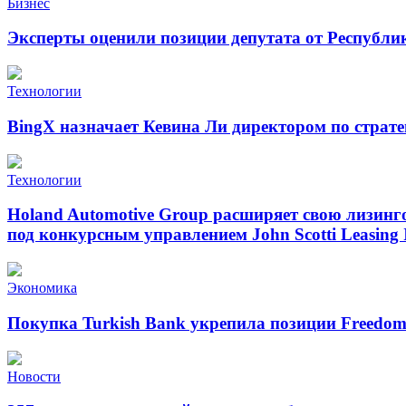
Бизнес
Эксперты оценили позиции депутата от Республи
Технологии
BingX назначает Кевина Ли директором по страт
Технологии
Holand Automotive Group расширяет свою лизинг
под конкурсным управлением John Scotti Leasing 
Экономика
Покупка Turkish Bank укрепила позиции Freedo
Новости