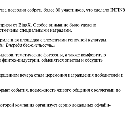
ва позволил собрать более 80 участников, что сделало INFIN8
 призы от BingX. Особое внимание было уделено
 отмечены специальными наградами.
ормленная площадка с элементами гоночной культуры,
ди. Впереди бесконечность.»
деров, тематические фотозоны, а также комфортную
 финтех-индустрии, обменяться опытом и обсудить
ершением вечера стала церемония награждения победителей и
рмат события, возможность живого общения с коллегами по
которой компания организует серию локальных офлайн-