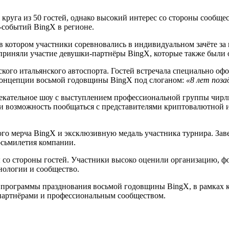
руга из 50 гостей, однако высокий интерес со стороны сообщест
-событий BingX в регионе.
в котором участники соревновались в индивидуальном зачёте за
 приняли участие девушки-партнёры BingX, которые также были
кого итальянского автоспорта. Гостей встречала специально оф
концепции восьмой годовщины BingX под слоганом:
«8 лет поза
кательное шоу с выступлением профессиональной группы чирли
и возможность пообщаться с представителями криптовалютной и
о мерча BingX и эксклюзивную медаль участника турнира. Зав
осьмилетия компании.
о стороны гостей. Участники высоко оценили организацию, фо
нологии и сообщество.
й программы празднования восьмой годовщины BingX, в рамках 
, партнёрами и профессиональным сообществом.