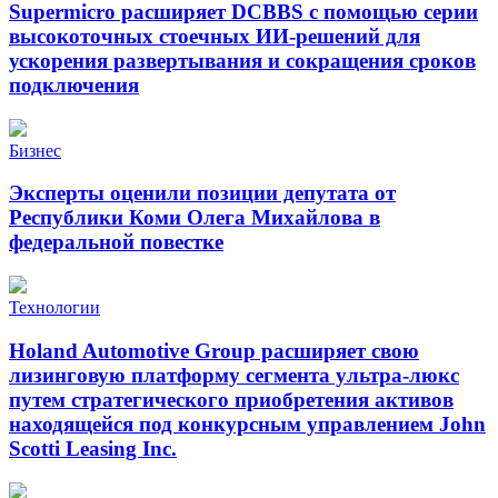
Supermicro расширяет DCBBS с помощью серии
высокоточных стоечных ИИ-решений для
ускорения развертывания и сокращения сроков
подключения
Бизнес
Эксперты оценили позиции депутата от
Республики Коми Олега Михайлова в
федеральной повестке
Технологии
Holand Automotive Group расширяет свою
лизинговую платформу сегмента ультра-люкс
путем стратегического приобретения активов
находящейся под конкурсным управлением John
Scotti Leasing Inc.