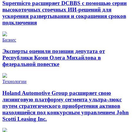
Supermicro расширяет DCBBS с помощью серии
высокоточных стоечных ИИ-решений для
ускорения развертывания и сокращения сроков
подключения
Бизнес
Эксперты оценили позиции депутата от
Республики Коми Олега Михайлова в
федеральной повестке
Технологии
Holand Automotive Group расширяет свою
лизинговую платформу сегмента ультра-люкс
путем стратегического приобретения активов
находящейся под конкурсным управлением John
Scotti Leasing Inc.