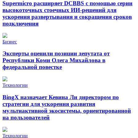
Supermicro расширяет DCBBS с помощью серии
высокоточных стоечных ИИ-решений для
ускорения развертывания и сокращения сроков
подключения
Бизнес
Эксперты оценили позиции депутата от
Республики Коми Олега Михайлова в
федеральной повестке
Технологии
BingX назначает Кевина Ли директором по
стратегии для ускорения развития
мультиактивной экосистемы, ориентированной
на пользователей
Технологии