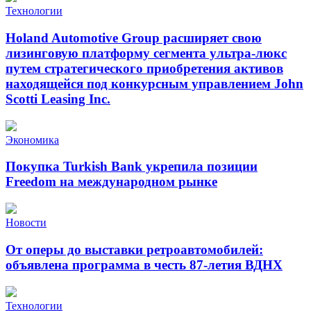
Технологии
Holand Automotive Group расширяет свою
лизинговую платформу сегмента ультра-люкс
путем стратегического приобретения активов
находящейся под конкурсным управлением John
Scotti Leasing Inc.
Экономика
Покупка Turkish Bank укрепила позиции
Freedom на международном рынке
Новости
От оперы до выставки ретроавтомобилей:
объявлена программа в честь 87-летия ВДНХ
Технологии