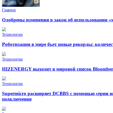
Главное
Одобрены изменения в закон об использовании «
Технологии
Роботизация в мире бьет новые рекорды: количе
Технологии
HIZENERGY выходит в мировой список Bloomber
Технологии
Supermicro расширяет DCBBS с помощью серии в
подключения