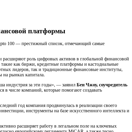
инансовой платформы
Crypto 100 — престижный список, отмечающий самые
 и расширяют роль цифровых активов в глобальной финансовой
— такие как биржи, кредитные платформы и кастодиальные
ютных лидеров, так и традиционные финансовые институты,
 на рынках капитала.
аша индустрия за эти годы», — заявил
Бен Чжоу, соучредитель
ся в числе компаний, которые помогают создавать
следний год компания продвинулась в реализации своего
вестиции, инструменты на базе искусственного интеллекта и
 активно расширяет работу в легальном поле на ключевых
огласно европейскому регламенту MiCAR, а также тесно