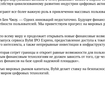
пособствуя цивилизованному развитию индустрии цифровых акти
играют все более важную роль в привлечении массовых пользов
л Бен Чжоу. — Одних инноваций недостаточно. Будущее финанс
ебности пользователей. Мы приветствуем прогресс на мировых 
й по всему миру и продолжает открывать новые финансовые воз
пуск сервиса Bybit IPO Express, предоставление доступа к ток
го интеллекта, а также непрерывные инвестиции в инфраструкт
орая сотрет границы и откроет равные возможности для пользо
м финансовым технологиям не должен зависеть от того, где чел
х финансов на базе одной надежной площадки».
ью мировых рынков капитала, Bybit делает ставку на безопаснос
 миром цифровых технологий.