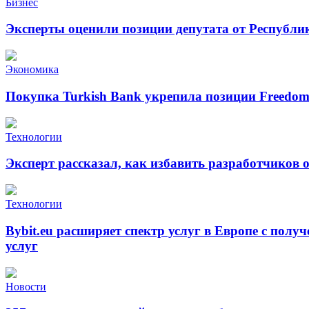
Бизнес
Эксперты оценили позиции депутата от Республи
Экономика
Покупка Turkish Bank укрепила позиции Freedo
Технологии
Эксперт рассказал, как избавить разработчиков 
Технологии
Bybit.eu расширяет спектр услуг в Европе с пол
услуг
Новости