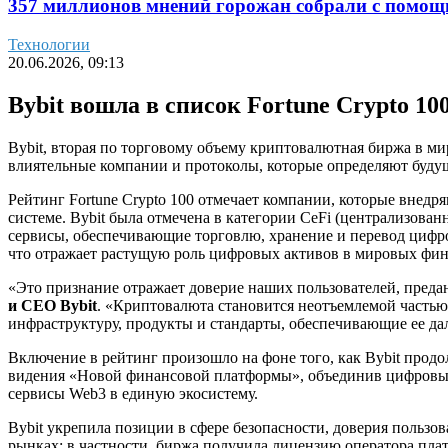
357 миллионов мнений горожан собрали с помощ
Технологии
20.06.2026, 09:13
Bybit вошла в список Fortune Crypto 
Bybit, вторая по торговому объему криптовалютная биржа в м
влиятельные компании и протоколы, которые определяют буду
Рейтинг Fortune Crypto 100 отмечает компании, которые вне
системе. Bybit была отмечена в категории CeFi (централизов
сервисы, обеспечивающие торговлю, хранение и перевод цифр
что отражает растущую роль цифровых активов в мировых фин
«Это признание отражает доверие наших пользователей, предан
и CEO Bybit
. «Криптовалюта становится неотъемлемой частью 
инфраструктуру, продукты и стандарты, обеспечивающие ее да
Включение в рейтинг произошло на фоне того, как Bybit прод
видения «Новой финансовой платформы», объединив цифровые 
сервисы Web3 в единую экосистему.
Bybit укрепила позиции в сфере безопасности, доверия пользо
рынках: в частности, биржа получила лицензию оператора пла