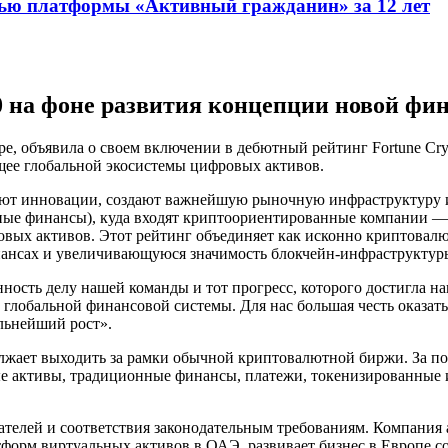
ью платформы «Активный гражданин» за 12 лет
100 на фоне развития концепции новой ф
ире, объявила о своем включении в дебютный рейтинг Fortune 
щее глобальной экосистемы цифровых активов.
дряют инновации, создают важнейшую рыночную инфраструктуру
анные финансы), куда входят криптоориентированные компании 
овых активов. Этот рейтинг объединяет как исконно криптовал
ансах и увеличивающуюся значимость блокчейн-инфраструктуры
ность делу нашей команды и тот прогресс, которого достигла н
глобальной финансовой системы. Для нас большая честь оказать
льнейший рост».
олжает выходить за рамки обычной криптовалютной биржи. За по
активы, традиционные финансы, платежи, токенизированные ин
вателей и соответствия законодательным требованиям. Компания
тформ виртуальных активов в ОАЭ, развивает бизнес в Европе с