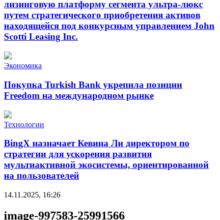
лизинговую платформу сегмента ультра-люкс
путем стратегического приобретения активов
находящейся под конкурсным управлением John
Scotti Leasing Inc.
Экономика
Покупка Turkish Bank укрепила позиции
Freedom на международном рынке
Технологии
BingX назначает Кевина Ли директором по
стратегии для ускорения развития
мультиактивной экосистемы, ориентированной
на пользователей
14.11.2025, 16:26
image-997583-25991566