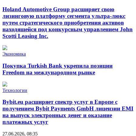
Holand Automotive Group расширяет свою
лизинговую платформу сегмента ультра-люкс
путем стратегического приобретения активов
находящейся под конкурсным управлением John
Scotti Leasing Inc.
Экономика
Покупка Turkish Bank укрепила позиции
Freedom на международном рынке
Технологии
Bybit.eu расширяет спектр услуг в Европе с
получением Bybit Payments GmbH лицензии EMI
на выпуск электронных денег и оказание
платежных услуг
27.06.2026, 08:35