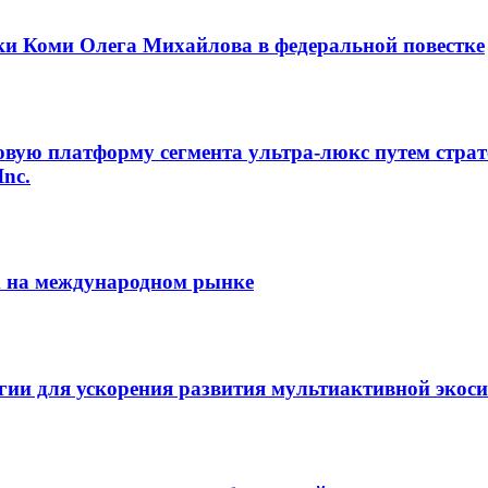
ки Коми Олега Михайлова в федеральной повестке
овую платформу сегмента ультра-люкс путем страт
Inc.
m на международном рынке
егии для ускорения развития мультиактивной экос