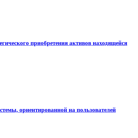
егического приобретения активов находящейся
истемы, ориентированной на пользователей