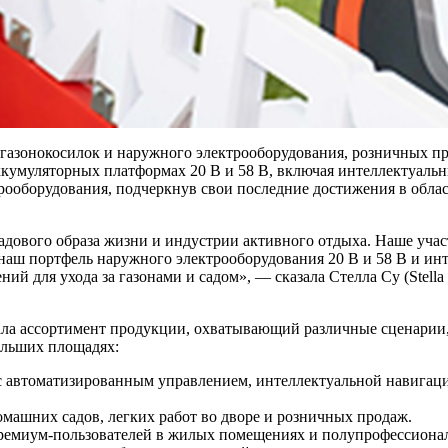
 газонокосилок и наружного электрооборудования, розничных п
ккумуляторных платформах 20 В и 58 В, включая интеллектуальн
рооборудования, подчеркнув свои последние достижения в обла
садового образа жизни и индустрии активного отдыха. Наше уча
наш портфель наружного электрооборудования 20 В и 58 В и инт
ий для ухода за газонами и садом», — сказала Стелла Су (Stell
ла ассортимент продукции, охватывающий различные сценарии,
ольших площадях:
 автоматизированным управлением, интеллектуальной навига
омашних садов, легких работ во дворе и розничных продаж.
премиум-пользователей в жилых помещениях и полупрофессион