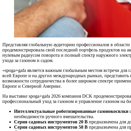
Представляя глобальную аудиторию профессионалов в области
продемонстрировала свой последний портфель продуктов на а
нулевым радиусом поворота и полный спектр наружного элект
ухода за газоном и садом.
«spoga+gafa является важным глобальным местом встречи для 
всей Европе и на других международных рынках, представить 
возможности сотрудничества в более широком спектре применен
Европе и Северной Америке.
На выставке spoga+gafa 2026 компания DCK продемонстрирова
профессиональный уход за газоном и управление газоном на б
Интеллектуальные роботизированные газонокосилки
с
необходимости ручного вмешательства.
Серия садовых инструментов 20 В
предназначена для д
Серия садовых инструментов 58 В
предназначена для 