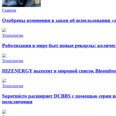
Главное
Одобрены изменения в закон об использовании «
Технологии
Роботизация в мире бьет новые рекорды: количе
Технологии
HIZENERGY выходит в мировой список Bloomber
Технологии
Supermicro расширяет DCBBS с помощью серии в
подключения