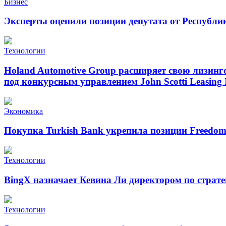
Бизнес
Эксперты оценили позиции депутата от Республи
Технологии
Holand Automotive Group расширяет свою лизинг
под конкурсным управлением John Scotti Leasing 
Экономика
Покупка Turkish Bank укрепила позиции Freedo
Технологии
BingX назначает Кевина Ли директором по страт
Технологии