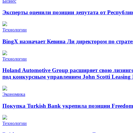
Бизнес
Эксперты оценили позиции депутата от Республи
Технологии
BingX назначает Кевина Ли директором по страт
Технологии
Holand Automotive Group расширяет свою лизинг
под конкурсным управлением John Scotti Leasing 
Экономика
Покупка Turkish Bank укрепила позиции Freedo
Технологии