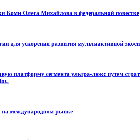
ки Коми Олега Михайлова в федеральной повестке
егии для ускорения развития мультиактивной экос
овую платформу сегмента ультра-люкс путем страт
Inc.
m на международном рынке