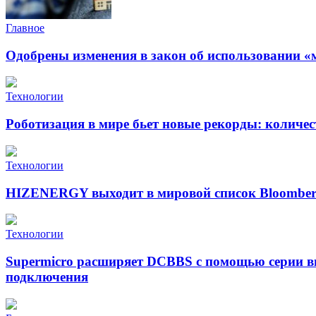
Главное
Одобрены изменения в закон об использовании «
Технологии
Роботизация в мире бьет новые рекорды: количе
Технологии
HIZENERGY выходит в мировой список Bloomber
Технологии
Supermicro расширяет DCBBS с помощью серии в
подключения