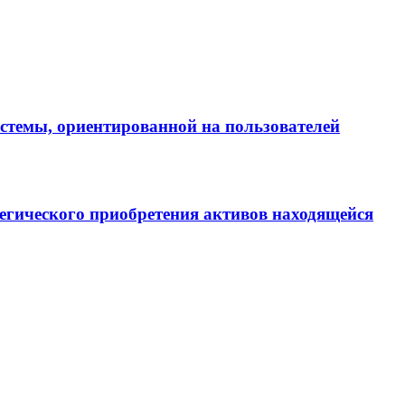
истемы, ориентированной на пользователей
егического приобретения активов находящейся