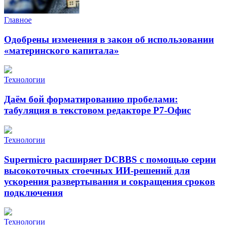
Главное
Одобрены изменения в закон об использовании
«материнского капитала»
Технологии
Даём бой форматированию пробелами:
табуляция в текстовом редакторе Р7-Офис
Технологии
Supermicro расширяет DCBBS с помощью серии
высокоточных стоечных ИИ-решений для
ускорения развертывания и сокращения сроков
подключения
Технологии