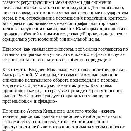
главным регулирующими механизмами для снижения
нелегального оборота табачной продукции. Дополнительно,
по его словам, в этом помогут запланированные государством
меры, в т.ч. отслеживание перемещения продукции, контроль
за сырьем и так называемые «автоштрафы» для торговых
точек за нарушения правил, около 70% которых приходится на
продажу табачной и никотинсодержащей продукции дешевле
официально установленной минимальной цены.
При этом, как указывают эксперты, все усилия государства по
легализации рынка могут не дать никакого эффекта в случае
резкого роста ставок акцизов на табачную продукцию.
Как отметил Владлен Максимов, «акцизная политика должна
быть разумной. Мы видим, что самые заметные рывки по
снижению нелегального оборота происходили в периоды,
когда не было резкого увеличения акцизов. Как только
происходит скачок, это сразу же приводит к росту теневого
рынка. Рост акцизов следует сохранять на уровне, не
превышающем инфляцию».
По мнению Артема Кирьянова, для того чтобы «изжить
теневой рынок как явление полностью, необходимо изъять
экономическую подоплеку, чтобы у организованной
преступности не было мотивации заниматься этим вопросом.