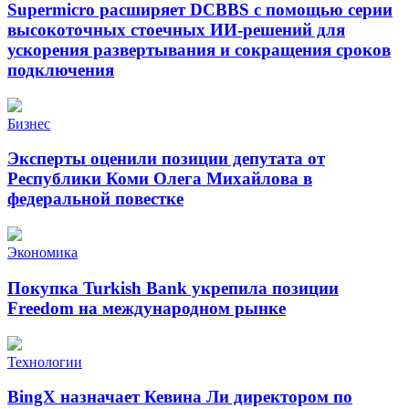
Supermicro расширяет DCBBS с помощью серии
высокоточных стоечных ИИ-решений для
ускорения развертывания и сокращения сроков
подключения
Бизнес
Эксперты оценили позиции депутата от
Республики Коми Олега Михайлова в
федеральной повестке
Экономика
Покупка Turkish Bank укрепила позиции
Freedom на международном рынке
Технологии
BingX назначает Кевина Ли директором по