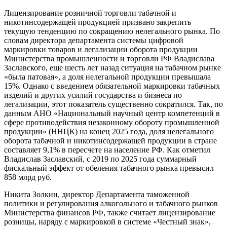
Лицензирование розничной торговли табачной и
никотинсодержащей продукцией призвано закрепить
текущую тенденцию по сокращению нелегального рынка. По
словам директора департамента системы цифровой
маркировки товаров и легализации оборота продукции
Министерства промышленности и торговли РФ Владислава
Заславского, еще шесть лет назад ситуация на табачном рынке
«была патовая», а доля нелегальной продукции превышала
15%. Однако с введением обязательной маркировки табачных
изделий и других усилий государства и бизнеса по
легализации, этот показатель существенно сократился. Так, по
данным АНО «Национальный научный центр компетенций в
сфере противодействия незаконному обороту промышленной
продукции» (ННЦК) на конец 2025 года, доля нелегального
оборота табачной и никотинсодержащей продукции в стране
составляет 9,1% в пересчете на население РФ. Как отметил
Владислав Заславский, с 2019 по 2025 года суммарный
фискальный эффект от обеления табачного рынка превысил
858 млрд руб.
Никита Золкин, директор Департамента таможенной
политики и регулирования алкогольного и табачного рынков
Министерства финансов РФ, также считает лицензирование
розницы, наряду с маркировкой в системе «Честный знак»,