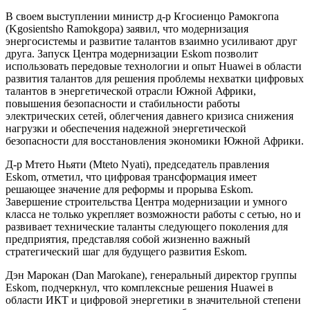
В своем выступлении министр д-р Кгосиенцо Рамокгопа
(Kgosientsho Ramokgopa) заявил, что модернизация
энергосистемы и развитие талантов взаимно усиливают друг
друга. Запуск Центра модернизации Eskom позволит
использовать передовые технологии и опыт Huawei в области
развития талантов для решения проблемы нехватки цифровых
талантов в энергетической отрасли Южной Африки,
повышения безопасности и стабильности работы
электрических сетей, облегчения давнего кризиса снижения
нагрузки и обеспечения надежной энергетической
безопасности для восстановления экономики Южной Африки.
Д-р Мтето Ньяти (Mteto Nyati), председатель правления
Eskom, отметил, что цифровая трансформация имеет
решающее значение для реформы и прорыва Eskom.
Завершение строительства Центра модернизации и умного
класса не только укрепляет возможности работы с сетью, но и
развивает технические таланты следующего поколения для
предприятия, представляя собой жизненно важный
стратегический шаг для будущего развития Eskom.
Дэн Марокан (Dan Marokane), генеральный директор группы
Eskom, подчеркнул, что комплексные решения Huawei в
области ИКТ и цифровой энергетики в значительной степени