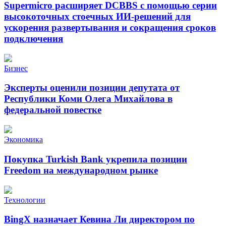
Supermicro расширяет DCBBS с помощью серии
высокоточных стоечных ИИ-решений для
ускорения развертывания и сокращения сроков
подключения
Бизнес
Эксперты оценили позиции депутата от
Республики Коми Олега Михайлова в
федеральной повестке
Экономика
Покупка Turkish Bank укрепила позиции
Freedom на международном рынке
Технологии
BingX назначает Кевина Ли директором по