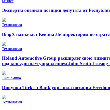
Бизнес
Эксперты оценили позиции депутата от Республи
Технологии
BingX назначает Кевина Ли директором по страт
Технологии
Holand Automotive Group расширяет свою лизинг
под конкурсным управлением John Scotti Leasing 
Экономика
Покупка Turkish Bank укрепила позиции Freedo
Технологии