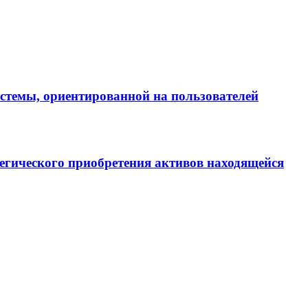
истемы, ориентированной на пользователей
егического приобретения активов находящейся