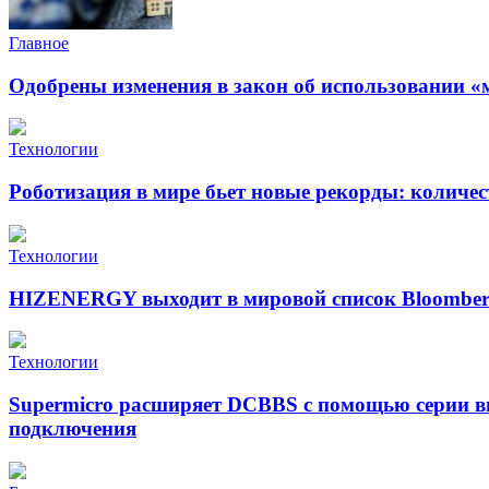
Главное
Одобрены изменения в закон об использовании «
Технологии
Роботизация в мире бьет новые рекорды: количе
Технологии
HIZENERGY выходит в мировой список Bloomber
Технологии
Supermicro расширяет DCBBS с помощью серии в
подключения