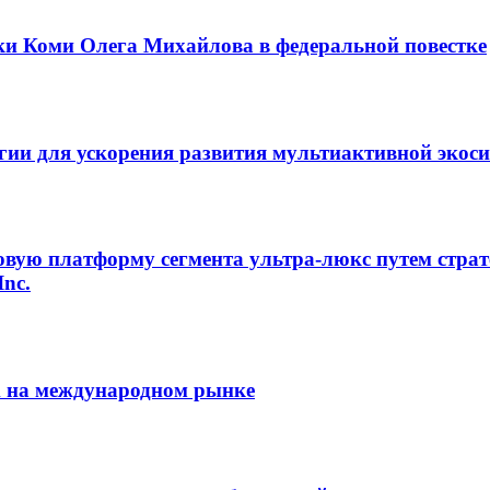
ки Коми Олега Михайлова в федеральной повестке
егии для ускорения развития мультиактивной экос
овую платформу сегмента ультра-люкс путем страт
Inc.
m на международном рынке