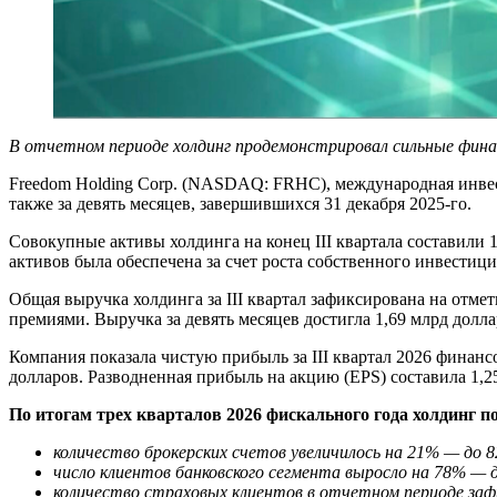
В отчетном периоде холдинг продемонстрировал сильные финан
Freedom Holding Corp. (NASDAQ: FRHC), международная инвест
также за девять месяцев, завершившихся 31 декабря 2025-го.
Совокупные активы холдинга на конец III квартала составили 
активов была обеспечена за счет роста собственного инвестици
Общая выручка холдинга за III квартал зафиксирована на отм
премиями. Выручка за девять месяцев достигла 1,69 млрд долла
Компания показала чистую прибыль за III квартал 2026 финансов
долларов. Разводненная прибыль на акцию (EPS) составила 1,25 
По итогам трех кварталов 2026 фискального года холдинг п
количество брокерских счетов увеличилось на 21% — до 8
число клиентов банковского сегмента выросло на 78% — до
количество страховых клиентов в отчетном периоде заф