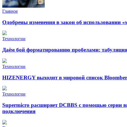
Главное
Одобрены изменения в закон об использовании «
Технологии
Даём бой форматированию пробелами: табуляция 
Технологии
HIZENERGY выходит в мировой список Bloomber
Технологии
Supermicro расширяет DCBBS с помощью серии в
подключения