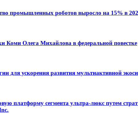
ство промышленных роботов выросло на 15% в 202
ки Коми Олега Михайлова в федеральной повестке
егии для ускорения развития мультиактивной экос
овую платформу сегмента ультра-люкс путем страт
Inc.