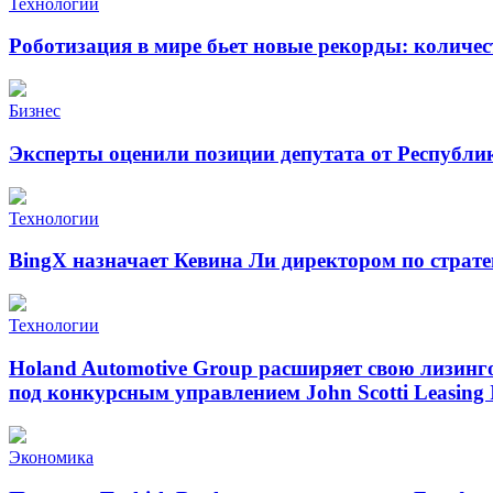
Технологии
Роботизация в мире бьет новые рекорды: количе
Бизнес
Эксперты оценили позиции депутата от Республи
Технологии
BingX назначает Кевина Ли директором по страт
Технологии
Holand Automotive Group расширяет свою лизинг
под конкурсным управлением John Scotti Leasing 
Экономика