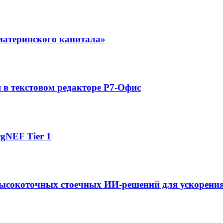
материнского капитала»
в текстовом редакторе Р7-Офис
gNEF Tier 1
ысокоточных стоечных ИИ-решений для ускорения