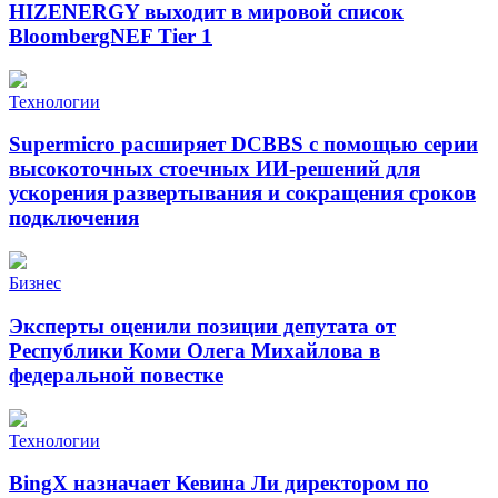
HIZENERGY выходит в мировой список
BloombergNEF Tier 1
Технологии
Supermicro расширяет DCBBS с помощью серии
высокоточных стоечных ИИ-решений для
ускорения развертывания и сокращения сроков
подключения
Бизнес
Эксперты оценили позиции депутата от
Республики Коми Олега Михайлова в
федеральной повестке
Технологии
BingX назначает Кевина Ли директором по