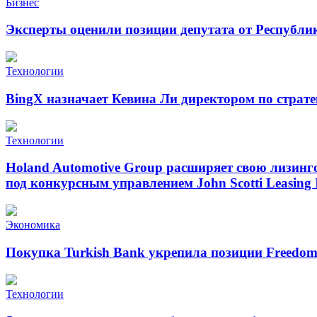
Бизнес
Эксперты оценили позиции депутата от Республи
Технологии
BingX назначает Кевина Ли директором по страт
Технологии
Holand Automotive Group расширяет свою лизинг
под конкурсным управлением John Scotti Leasing 
Экономика
Покупка Turkish Bank укрепила позиции Freedo
Технологии