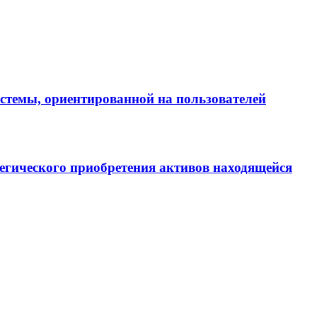
истемы, ориентированной на пользователей
егического приобретения активов находящейся