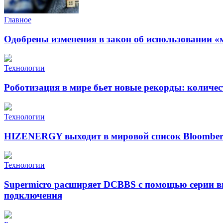
Главное
Одобрены изменения в закон об использовании «
Технологии
Роботизация в мире бьет новые рекорды: количе
Технологии
HIZENERGY выходит в мировой список Bloomber
Технологии
Supermicro расширяет DCBBS с помощью серии в
подключения