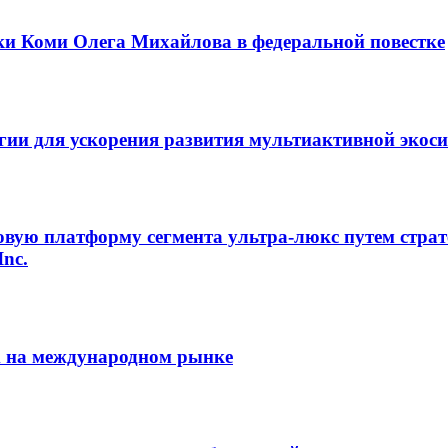
ки Коми Олега Михайлова в федеральной повестке
егии для ускорения развития мультиактивной экос
овую платформу сегмента ультра-люкс путем страт
Inc.
m на международном рынке