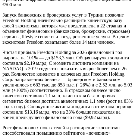
€500 млн.
Запуск банковских и брокерских услуг в Турции позволит
Freedom Holding значительно расширить клиентскую базу
своей экосистемы, которая уже представлена в 22 странах и
объединяет финансовые (банковские, брокерские, страховые)
сервисы, lifestyle сегмент и государственные услуги. В целом
экосистема Freedom охватывает более 14 млн человек.
Чистая прибыль Freedom Holding за 2026 финансовый год
выросла на 101% — до $153,3 млн. Общая выручка холдинга
составила $2,19 млрд. С момента листинга компании на
NASDAQ в 2019 году этот показатель вырос более чем в 26
раз. Количество клиентов в ключевых для Freedom Holding
Corp. направлениях бизнеса — брокерском и банковском —
увеличилось с 683 тыс. до 858 тыс. (+26%) и с 2,52 млн до 5,03
млн (+100%) соответственно. В страховом бизнесе число
клиентов составило 1,1 млн, клиентская база в прочих
сегментах бизнеса достигла аналогичных 1,1 млн (рост на 83%
год к году). Совокупные активы холдинга в отчетном периоде
составили $13,16 млрд, что на 33% больше показателя на
конец предыдущего финансового года ($9,92 млрд).
Рост финансовых показателей и расширение экосистемы
способствовали повышению рейтингов «дочерних»