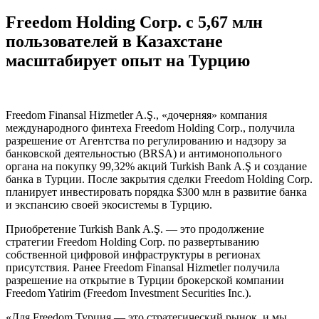
Freedom Holding Corp. с 5,67 млн
пользователей в Казахстане
масштабирует опыт на Турцию
Freedom Finansal Hizmetler A.Ş., «дочерняя» компания
международного финтеха Freedom Holding Corp., получила
разрешение от Агентства по регулированию и надзору за
банковской деятельностью (BRSA) и антимонопольного
органа на покупку 99,32% акций Turkish Bank A.Ş и создание
банка в Турции. После закрытия сделки Freedom Holding Corp.
планирует инвестировать порядка $300 млн в развитие банка
и экспансию своей экосистемы в Турцию.
Приобретение Turkish Bank A.Ş. — это продолжение
стратегии Freedom Holding Corp. по развертыванию
собственной цифровой инфраструктуры в регионах
присутствия. Ранее Freedom Finansal Hizmetler получила
разрешение на открытие в Турции брокерской компании
Freedom Yatirim (Freedom Investment Securities Inc.).
«Для Freedom Турция — это стратегический рынок, и мы