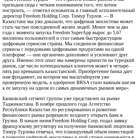
приходим сюда с четким пониманием того, что хотим
построить, — отметил основатель и главный исполнительный
директор Freedom Holding Corp. Тимур Турлов. — В
Казахстане мы уже доказали, что цифровая экосистема может
стать частью повседневной жизни людей. Менее чем за два
года с момента запуска Freedom SuperApp вырос до 5,67
миллиона пользователей и стал самым быстрорастущим
цифровым сервисом страны. Мы соединили финансовые
сервисы с передовыми цифровыми продуктами на одной
платформе — они органично дополняют и усиливают друг
друга. Именно этот опыт мы намерены принести на турецкий
рынок, где число потенциальных клиентов может в четыре-
пять раз превышать казахстанский. Приобретение банка дает
нам фундамент, на котором мы масштабируем уже
проверенную модель, а одобрение BRSA стало важным шагом
к ее запуску на одном из самых динамичных рынков мира».
Банковский сегмент группы уже представлен на рынке
Таджикистана. В ноябре прошлого года Агентство
Республики Казахстан по регулированию и развитию
финансового рынка разрешило холдингу открыть банк в
Грузии. В начале июня Freedom Holding Corp. подал заявку
французскому регулятору на получение банковской лицензии.
Тимур Турлова отмечал, что планируемый объем инвестиций
в развитие цифровой экосистемы в этой стране оценивается в