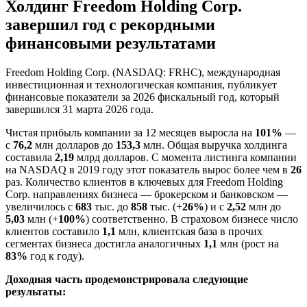
Холдинг Freedom Holding Corp.
завершил год с рекордными
финансовыми результатами
Freedom Holding Corp. (NASDAQ: FRHC), международная
инвестиционная и технологическая компания, публикует
финансовые показатели за 2026 фискальный год, который
завершился 31 марта 2026 года.
Чистая прибыль компании за 12 месяцев выросла на
101%
—
с
76,2
млн долларов до
153,3
млн. Общая выручка холдинга
составила
2,19
млрд долларов. С момента листинга компании
на NASDAQ в 2019 году этот показатель вырос более чем в
26
раз. Количество клиентов в ключевых для Freedom Holding
Corp. направлениях бизнеса — брокерском и банковском —
увеличилось с
683
тыс. до
858
тыс. (+
26%
) и с
2,52
млн до
5,03
млн (+
100%
) соответственно. В страховом бизнесе число
клиентов составило
1,1
млн, клиентская база в прочих
сегментах бизнеса достигла аналогичных
1,1
млн (рост на
83%
год к году).
Доходная часть продемонстрировала следующие
результаты: