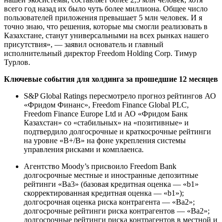
всего год назад их было чуть более миллиона. Общее число
пользователей приложения превышает 5 млн человек. И я
точно знаю, что решения, которые мы смогли реализовать в
Казахстане, станут универсальными на всех рынках нашего
присутствия», — заявил основатель и главный
исполнительный директор Freedom Holding Corp. Тимур
Турлов.
Ключевые события для холдинга за прошедшие 12 месяцев
S&P Global Ratings пересмотрело прогноз рейтингов АО
«Фридом Финанс», Freedom Finance Global PLC,
Freedom Finance Europe Ltd и АО «Фридом Банк
Казахстан» со «стабильных» на «позитивные» и
подтвердило долгосрочные и краткосрочные рейтинги
на уровне «В+/В» на фоне укрепления системы
управления рисками и комплаенса.
Агентство Moody’s присвоило Freedom Bank
долгосрочные местные и иностранные депозитные
рейтинги «Ba3» (базовая кредитная оценка — «b1»
скорректированная кредитная оценка — «b1»);
долгосрочная оценка риска контрагента — «Ba2»;
долгосрочные рейтинги риска контрагентов — «Ba2»;
долгосрочные рейтинги риска контрагентов в местной и