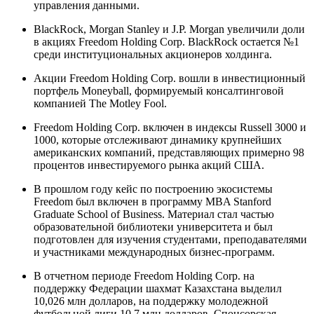
управления данными.
BlackRock, Morgan Stanley и J.P. Morgan увеличили доли
в акциях Freedom Holding Сorp. BlackRock остается №1
среди институциональных акционеров холдинга.
Акции Freedom Holding Corp. вошли в инвестиционный
портфель Moneyball, формируемый консалтинговой
компанией The Motley Fool.
Freedom Holding Corp. включен в индексы Russell 3000 и
1000, которые отслеживают динамику крупнейших
американских компаний, представляющих примерно 98
процентов инвестируемого рынка акций США.
В прошлом году кейс по построению экосистемы
Freedom был включен в программу MBA Stanford
Graduate School of Business. Материал стал частью
образовательной библиотеки университета и был
подготовлен для изучения студентами, преподавателями
и участниками международных бизнес-программ.
В отчетном периоде Freedom Holding Corp. на
поддержку Федерации шахмат Казахстана выделил
10,026 млн долларов, на поддержку молодежной
футбольной лиги 10,7 млн долларов. Спонсорская