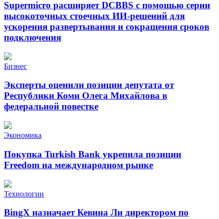
Supermicro расширяет DCBBS с помощью серии
высокоточных стоечных ИИ-решений для
ускорения развертывания и сокращения сроков
подключения
Бизнес
Эксперты оценили позиции депутата от
Республики Коми Олега Михайлова в
федеральной повестке
Экономика
Покупка Turkish Bank укрепила позиции
Freedom на международном рынке
Технологии
BingX назначает Кевина Ли директором по