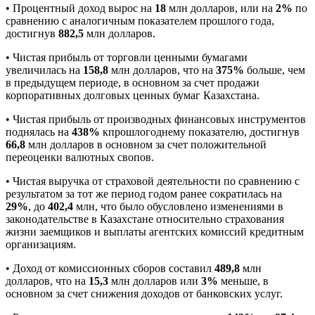
• Процентный доход вырос на
18
млн долларов, или на
2%
по
сравнению с аналогичным показателем прошлого года,
достигнув
882,5
млн долларов.
• Чистая прибыль от торговли ценными бумагами
увеличилась на
158,8
млн долларов, что на
375%
больше, чем
в предыдущем периоде, в основном за счет продажи
корпоративных долговых ценных бумаг Казахстана.
• Чистая прибыль от производных финансовых инструментов
поднялась на
438%
кпрошлогоднему показателю, достигнув
66,8
млн долларов в основном за счет положительной
переоценки валютных свопов.
• Чистая выручка от страховой деятельности по сравнению с
результатом за тот же период годом ранее сократилась на
29%
, до
402,4
млн, что было обусловлено изменениями в
законодательстве в Казахстане относительно страхования
жизни заемщиков и выплаты агентских комиссий кредитным
организациям.
• Доход от комиссионных сборов составил
489,8
млн
долларов, что на
15,3
млн долларов или
3%
меньше, в
основном за счет снижения доходов от банковских услуг.