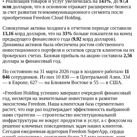
• Реализация товаров и услуг увеличилась на
143%
, до
97,4
млн
долларов, что в основном отражает расширение бизнеса
за счет развития телекоммуникационного сегмента после
приобретения Freedom Cloud Holding.
Совокупные активы холдинга в отчетном периоде составили
13,16
млрд долларов, что на
33%
больше показателя на конец
предыдущего финансового года (
9,92
млрд долларов).
Динамика активов была обеспечена ростом собственного
инвестиционного портфеля и остатков средств клиентов на их
брокерских счетах. Базовая прибыль на акцию составила
2,56
доллара за финансовый год.
По состоянию на 31 марта 2026 года в холдинге работало
11
846
сотрудников. Из них 10 830 — в Центральной Азии, 334
— в Европе, 627 — на Ближнем Востоке и 55 — в США.
«Freedom Holding успешно завершил очередной финансовый
год, несмотря на значительные инвестиции в развитие
экосистемы Freedom. Наша клиентская база стремительно
растет, что еще раз подтверждает эффективность выбранной
нами стратегии — строительство институциональной
инфраструктуры не вокруг продуктов и услуг, а с фокусом на
решение ключевых повседневных задач наших клиентов.
Сегодня ежедневная аудитория Freedom SuperApp, сердца
нашей экосистемы, составляет более 2,5 млн человек, хотя