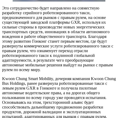
Это сотрудничество будет направлено на совместную
разработку серийного роботизированного такси,
предназначенного для рынков с правым рулем, на основе
существующей заводской платформы GXR, используя их
сильные стороны в производстве новых энергетических
транспортных средств, инновациях в области автономного
вождения и работе общественного транспорта. Благодаря
этому развитию Гонконг станет первым местом, где будут
развернуты коммерческие услуги роботизированного такси с
правым рулем, что ознаменует переход отрасли
роботизированного такси к подлинной глобальной
адаптируемости, в результате чего преобразующие
автономные мобильные решения выйдут на рынки с правым
рулем по всему миру.
Kwoon Chung Smart Mobility, дочерняя компания Kwoon Chung
Bus Holdings, ранее развернула роботизированные такси с
левым рулем GXR в Гонконге и получила пилотные
автономные водительские права, а на дорогах общего
пользования по всему городу уже проводятся испытания.
Основываясь на этом, трехсторонний альянс будет
способствовать дальнейшему продвижению разработки
продуктов, дорожной валидации и эксплуатационных
испытаний, адаптированных для рынков с правым рулем.