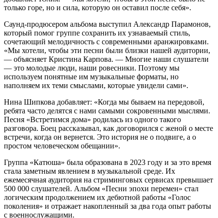
только горе, но и сила, которую он оставил после себя».
Саунд-продюсером альбома выступил Александр Парамонов,
который помог группе сохранить их узнаваемый стиль,
сочетающий мелодичность с современными аранжировками.
«Мы хотели, чтобы эти песни были близки нашей аудитории,
— объясняет Кристина Карпова. — Многие наши слушатели
— это молодые люди, наши ровесники. Поэтому мы
используем понятные им музыкальные форматы, но
наполняем их теми смыслами, которые увидели сами».
Нина Шипкова добавляет: «Когда мы бываем на передовой,
ребята часто делятся с нами самыми сокровенными мыслями.
Песня «Встретимся дома» родилась из одного такого
разговора. Боец рассказывал, как договорился с женой о месте
встречи, когда он вернется. Это история не о подвиге, а о
простом человеческом обещании».
Группа «Катюша» была образована в 2023 году и за это время
стала заметным явлением в музыкальной среде. Их
ежемесячная аудитория на стриминговых сервисах превышает
500 000 слушателей. Альбом «Песни эпохи перемен» стал
логическим продолжением их дебютной работы «Голос
поколения» и отражает накопленный за два года опыт работы
с военнослужащими.