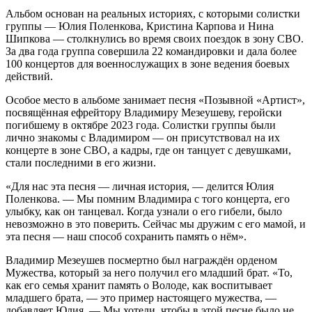
Альбом основан на реальных историях, с которыми солистки
группы — Юлия Поленкова, Кристина Карпова и Нина
Шипкова — столкнулись во время своих поездок в зону СВО.
За два года группа совершила 22 командировки и дала более
100 концертов для военнослужащих в зоне ведения боевых
действий.
Особое место в альбоме занимает песня «Позывной «Артист»,
посвящённая ефрейтору Владимиру Мезеушеву, геройски
погибшему в октябре 2023 года. Солистки группы были
лично знакомы с Владимиром — он присутствовал на их
концерте в зоне СВО, а кадры, где он танцует с девушками,
стали последними в его жизни.
«Для нас эта песня — личная история, — делится Юлия
Поленкова. — Мы помним Владимира с того концерта, его
улыбку, как он танцевал. Когда узнали о его гибели, было
невозможно в это поверить. Сейчас мы дружим с его мамой, и
эта песня — наш способ сохранить память о нём».
Владимир Мезеушев посмертно был награждён орденом
Мужества, который за него получил его младший брат. «То,
как его семья хранит память о Володе, как воспитывает
младшего брата, — это пример настоящего мужества, —
добавляет Юлия. — Мы хотели, чтобы в этой песне было не