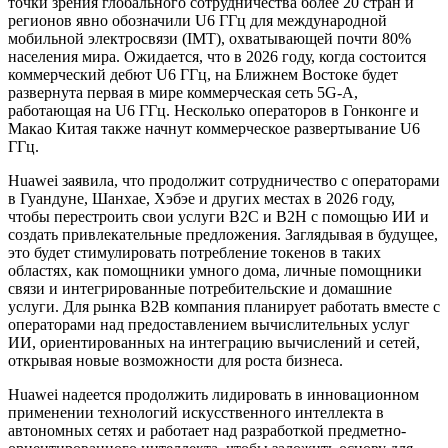
точки зрения глобального сотрудничества более 20 стран и
регионов явно обозначили U6 ГГц для международной
мобильной электросвязи (IMT), охватывающей почти 80%
населения мира. Ожидается, что в 2026 году, когда состоится
коммерческий дебют U6 ГГц, на Ближнем Востоке будет
развернута первая в мире коммерческая сеть 5G-A,
работающая на U6 ГГц. Несколько операторов в Гонконге и
Макао Китая также начнут коммерческое развертывание U6
ГГц.
Huawei заявила, что продолжит сотрудничество с операторами
в Гуандуне, Шанхае, Хэбэе и других местах в 2026 году,
чтобы перестроить свои услуги B2C и B2H с помощью ИИ и
создать привлекательные предложения. Заглядывая в будущее,
это будет стимулировать потребление токенов в таких
областях, как помощники умного дома, личные помощники
связи и интегрированные потребительские и домашние
услуги. Для рынка B2B компания планирует работать вместе с
операторами над предоставлением вычислительных услуг
ИИ, ориентированных на интеграцию вычислений и сетей,
открывая новые возможности для роста бизнеса.
Huawei надеется продолжить лидировать в инновационном
применении технологий искусственного интеллекта в
автономных сетях и работает над разработкой предметно-