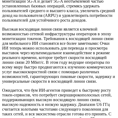
монетизации 5G-A и делает 5G-A неотъемлемой частью
установленных базовых операций, стремясь удержать
пользователей среднего и высшего класса, увеличить средний
доход на пользователя (ARPU) и удовлетворить потребности
пользователей для устойчивого роста доходов.
Высокая восходящая линия связи является ключевой
возможностью сетевой инфраструктуры операторов в эпоху
монетизации токенов. Требования к восходящей линии связи
для мобильного ИИ становятся все более заметными: Очки
ИИ теперь можно использовать для перевода и просмотра
выставок через мультимодальное взаимодействие в режиме
реального времени, которое требует скорости восходящей
линии связи 20 Мбит/с. В этом году ведущие операторы по
всему миру быстро продвигаются к изучению коммерческих
услуг высокоскоростной связи с помощью различных
возможностей, гарантирующих пиковые скорости, задержку и
универсальные скорости в восходящей линии связи.
Ожидается, что бум ИИ-агентов приведет к быстрому росту
токен-сервисов, что потребует сверхширокополосных сетей,
поддерживающих высокую восходящую линию связи,
высокую надежность и низкую задержку. Диапазон U6 ГГц
считается золотыми частотами следующего поколения для
таких сетей, и вся экосистема отрасли готова его принять. С