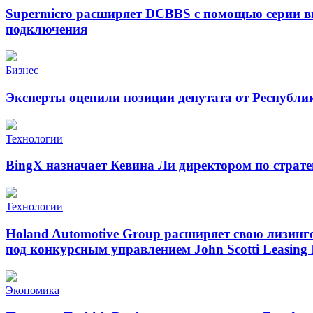
Supermicro расширяет DCBBS с помощью серии в
подключения
Бизнес
Эксперты оценили позиции депутата от Республи
Технологии
BingX назначает Кевина Ли директором по страт
Технологии
Holand Automotive Group расширяет свою лизинг
под конкурсным управлением John Scotti Leasing 
Экономика