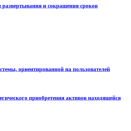
 развертывания и сокращения сроков
истемы, ориентированной на пользователей
егического приобретения активов находящейся