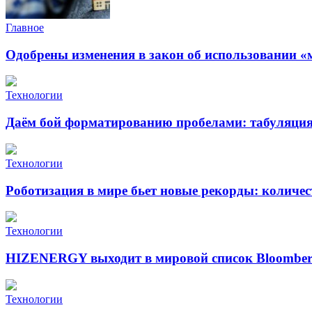
Главное
Одобрены изменения в закон об использовании «
Технологии
Даём бой форматированию пробелами: табуляция 
Технологии
Роботизация в мире бьет новые рекорды: количе
Технологии
HIZENERGY выходит в мировой список Bloomber
Технологии