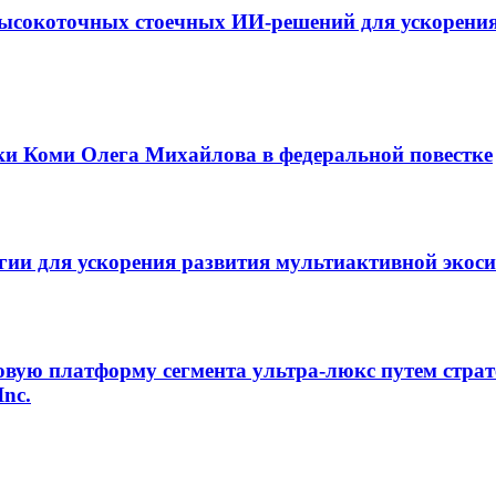
ысокоточных стоечных ИИ-решений для ускорения
ки Коми Олега Михайлова в федеральной повестке
егии для ускорения развития мультиактивной экос
овую платформу сегмента ультра-люкс путем страт
Inc.