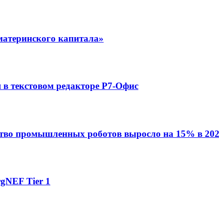
материнского капитала»
в текстовом редакторе Р7-Офис
ство промышленных роботов выросло на 15% в 202
gNEF Tier 1