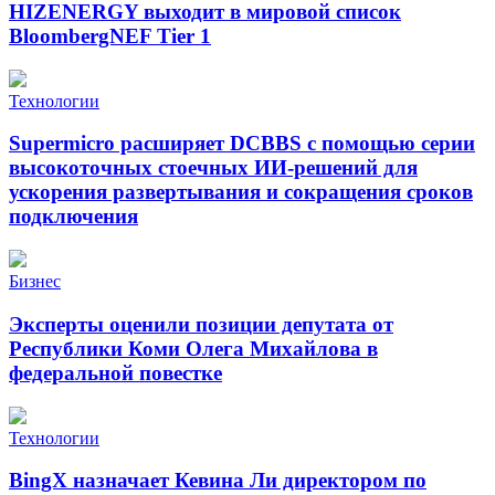
HIZENERGY выходит в мировой список
BloombergNEF Tier 1
Технологии
Supermicro расширяет DCBBS с помощью серии
высокоточных стоечных ИИ-решений для
ускорения развертывания и сокращения сроков
подключения
Бизнес
Эксперты оценили позиции депутата от
Республики Коми Олега Михайлова в
федеральной повестке
Технологии
BingX назначает Кевина Ли директором по