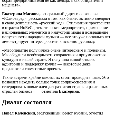
образ предпринимателя не как дельца, а как созидателя и
мецената».
Екатерина Маслова,
генеральный директор экопарка
«Юхновград», рассказала о том, как бизнес активно внедряет
в свою деятельность «русский код». Стилизация пространств
в отрасли HoReCa, тематические мероприятия, применение
национальных элементов в индустрии моды и возвращение
популярности народной музыки — все это уже несколько лет
демонстрирует интерес россиян к исконно-русскому.
«Мероприятие получилось очень интересным и полезным.
Мы обсудили необходимость сохранения и приумножения
культуры в нашей стране. Я получила живой отклик
аудитории и поддержку коллег — некоторые даже
предложили совместные проекты.
Такие встречи крайне важны, их стоит проводить чаще. Это
позволит находить больше точек соприкосновения и
генерировать новые идеи для развития страны и различных
отраслей бизнеса», — отметила
Екатерина.
Диалог состоялся
Павел Каленский,
заслуженный юрист Кубани, отметил