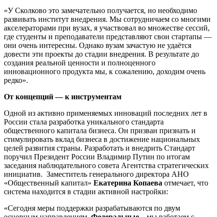
«У Сколково это замечательно получается, но необходимо
развивать институт внедрения. Мы сотрудничаем со многими
акселераторами при вузах, я участвовал во множестве сессий,
где студенты и преподаватели представляют свои стартапы —
они очень интересны. Однако вузам зачастую не удаётся
довести эти проекты до стадии внедрения. В результате до
создания реальной ценности и полноценного
инновационного продукта мы, к сожалению, доходим очень
редко».
От концепций — к инструментам
Одной из активно применяемых инноваций последних лет в
России стала разработка уникального стандарта
общественного капитала бизнеса. Он призван признать и
стимулировать вклад бизнеса в достижение национальных
целей развития страны. Разработать и внедрить Стандарт
поручил Президент России Владимир Путин по итогам
заседания наблюдательного совета Агентства стратегических
инициатив.
Заместитель генерального директора АНО
«Общественный капитал»
Екатерина Копаева
отмечает, что
система находится в стадии активной настройки:
«Сегодня меры поддержки разрабатываются по двум
основным направлениям.
Федеральные
– мы работаем с