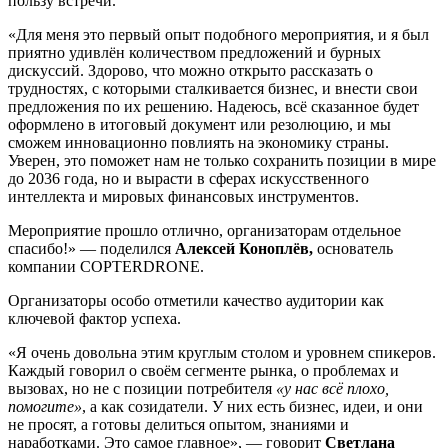
пользу встречи.
«Для меня это первый опыт подобного мероприятия, и я был
приятно удивлён количеством предложений и бурных
дискуссий. Здорово, что можно открыто рассказать о
трудностях, с которыми сталкивается бизнес, и внести свои
предложения по их решению. Надеюсь, всё сказанное будет
оформлено в итоговый документ или резолюцию, и мы
сможем инновационно повлиять на экономику страны.
Уверен, это поможет нам не только сохранить позиции в мире
до 2036 года, но и вырасти в сферах искусственного
интеллекта и мировых финансовых инструментов.
Мероприятие прошло отлично, организаторам отдельное
спасибо!» — поделился
Алексей Коноплёв,
основатель
компании COPTERDRONE.
Организаторы особо отметили качество аудитории как
ключевой фактор успеха.
«Я очень довольна этим круглым столом и уровнем спикеров.
Каждый говорил о своём сегменте рынка, о проблемах и
вызовах, но не с позиции потребителя
«у нас всё плохо,
помогите»
, а как созидатели. У них есть бизнес, идеи, и они
не просят, а готовы делиться опытом, знаниями и
наработками. Это самое главное», — говорит
Светлана