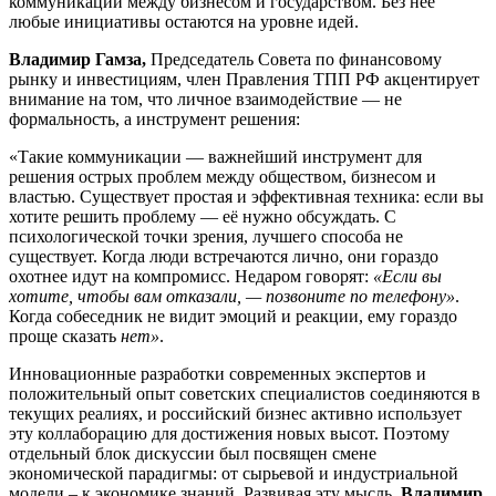
коммуникации между бизнесом и государством. Без нее
любые инициативы остаются на уровне идей.
Владимир Гамза,
Председатель Совета по финансовому
рынку и инвестициям, член Правления ТПП РФ акцентирует
внимание на том, что личное взаимодействие — не
формальность, а инструмент решения:
«Такие коммуникации — важнейший инструмент для
решения острых проблем между обществом, бизнесом и
властью. Существует простая и эффективная техника: если вы
хотите решить проблему — её нужно обсуждать. С
психологической точки зрения, лучшего способа не
существует. Когда люди встречаются лично, они гораздо
охотнее идут на компромисс. Недаром говорят:
«Если вы
хотите, чтобы вам отказали, — позвоните по телефону»
.
Когда собеседник не видит эмоций и реакции, ему гораздо
проще сказать
нет»
.
Инновационные разработки современных экспертов и
положительный опыт советских специалистов соединяются в
текущих реалиях, и российский бизнес активно использует
эту коллаборацию для достижения новых высот. Поэтому
отдельный блок дискуссии был посвящен смене
экономической парадигмы: от сырьевой и индустриальной
модели – к экономике знаний. Развивая эту мысль,
Владимир