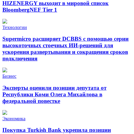
HIZENERGY выходит в мировой список
BloombergNEF Tier 1
Технологии
Supermicro расширяет DCBBS с помощью серии
высокоточных стоечных ИИ-решений для
ускорения развертывания и сокращения сроков
подключения
Бизнес
Эксперты оценили позиции депутата от
Республики Коми Олега Михайлова в
федеральной повестке
Экономика
Покупка Turkish Bank укрепила позиции