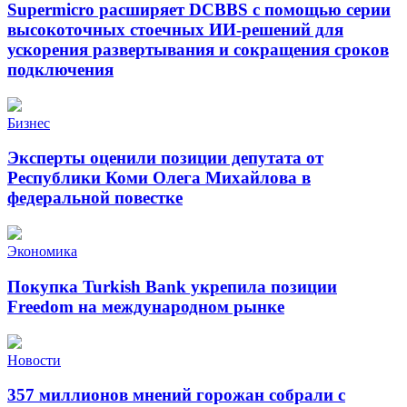
Supermicro расширяет DCBBS с помощью серии
высокоточных стоечных ИИ-решений для
ускорения развертывания и сокращения сроков
подключения
Бизнес
Эксперты оценили позиции депутата от
Республики Коми Олега Михайлова в
федеральной повестке
Экономика
Покупка Turkish Bank укрепила позиции
Freedom на международном рынке
Новости
357 миллионов мнений горожан собрали с