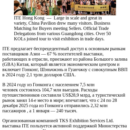
ITE Hong Kong — Large in scale and great in
variety, China Pavilion drew many visitors. Business
Matching for Buyers meeting Sellers. Official Trade
Delegations from various Guangdong cities. Over 50
KOLs joined tour to visit exhibitors in trade days.
ITE предлагает беспрецедентный доступ к основным рынкам
поставщиков Азии — 67 % посетителей выставки,
работающих в отрасли, приезжают из района Большого залива
(GBA) Китая, который является экономическим центром и
включает Гонконг, Шэньчжэнь и Гуанчжоу с совокупным ВВП
в 2024 году 2,1 трлн долларов США.
В 2024 году из Гонконга с населением 7,5 млн
человек состоялось 104,7 млн выездов. Расходы
путешественников составили US$28,9 млрд, а туристический
рынок занял 14-е место в мире; впечатляет, что с 24 по 28
декабря 2025 года из Гонконга отправились 2,32 млн
пассажиров , а 1 января — 240 тысяч.
Организованная компанией TKS Exhibition Services Ltd.
выставка ITE пользуется активной поддержкой Министерства