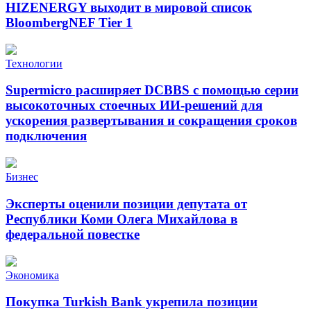
HIZENERGY выходит в мировой список
BloombergNEF Tier 1
Технологии
Supermicro расширяет DCBBS с помощью серии
высокоточных стоечных ИИ-решений для
ускорения развертывания и сокращения сроков
подключения
Бизнес
Эксперты оценили позиции депутата от
Республики Коми Олега Михайлова в
федеральной повестке
Экономика
Покупка Turkish Bank укрепила позиции