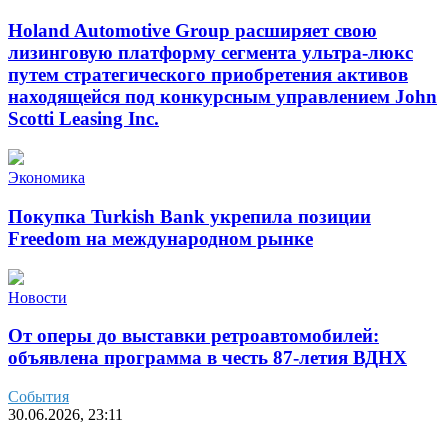
Holand Automotive Group расширяет свою
лизинговую платформу сегмента ультра-люкс
путем стратегического приобретения активов
находящейся под конкурсным управлением John
Scotti Leasing Inc.
Экономика
Покупка Turkish Bank укрепила позиции
Freedom на международном рынке
Новости
От оперы до выставки ретроавтомобилей:
объявлена программа в честь 87-летия ВДНХ
События
30.06.2026, 23:11