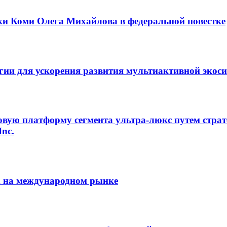
ки Коми Олега Михайлова в федеральной повестке
егии для ускорения развития мультиактивной экос
овую платформу сегмента ультра-люкс путем страт
Inc.
m на международном рынке