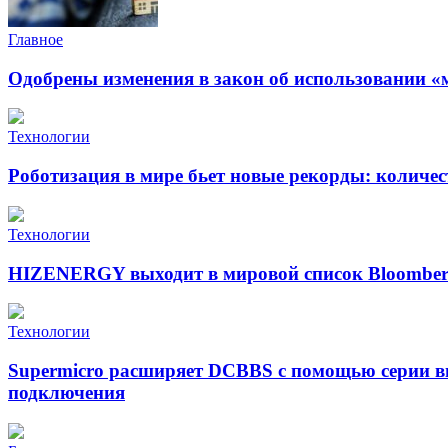
Главное
Одобрены изменения в закон об использовании «
Технологии
Роботизация в мире бьет новые рекорды: количе
Технологии
HIZENERGY выходит в мировой список Bloomber
Технологии
Supermicro расширяет DCBBS с помощью серии в
подключения