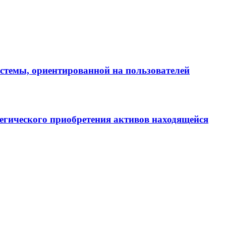
истемы, ориентированной на пользователей
егического приобретения активов находящейся