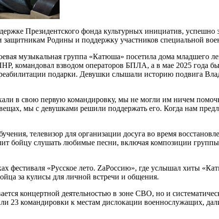
ддержке Президентского фонда культурных инициатив, успешно 
ти защитникам Родины и поддержку участников специальной вое
евая музыкальная группа «Катюша» посетила дома младшего лей
 ЛНР, командовал взводом операторов БПЛА, а в мае 2025 года 
 реабилитации подарки. Девушки слышали историю подвига Влад
хали в свою первую командировку, мы не могли им ничем помочь
вещах, мы с девушками решили поддержать его. Когда нам предл
бучения, телевизор для организации досуга во время восстанов
зволит бойцу слушать любимые песни, включая композиции груп
ках фестиваля «Русское лето. ZaРоссию», где услышал хиты «К
йца за кулисы для личной встречи и общения.
вается концертной деятельностью в зоне СВО, но и систематиче
или 23 командировки к местам дислокации военнослужащих, дали