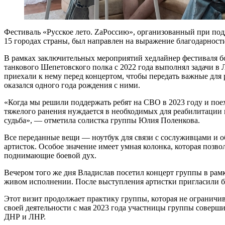
Фестиваль «Русское лето. ZаРоссию», организованный при по
15 городах страны, был направлен на выражение благодарнос
В рамках заключительных мероприятий хедлайнер фестиваля бо
танкового Шепетовского полка с 2022 года выполнял задачи в
приехали к нему перед концертом, чтобы передать важные для
оказался одного года рождения с ними.
«Когда мы решили поддержать ребят на СВО в 2023 году и пое
тяжелого ранения нуждается в необходимых для реабилитации 
судьба», — отметила солистка группы Юлия Поленкова.
Все переданные вещи — ноутбук для связи с сослуживцами и о
артисток. Особое значение имеет умная колонка, которая по
поднимающие боевой дух.
Вечером того же дня Владислав посетил концерт группы в рам
живом исполнении. После выступления артистки пригласили бо
Этот визит продолжает практику группы, которая не ограничи
своей деятельности с мая 2023 года участницы группы соверш
ДНР и ЛНР.