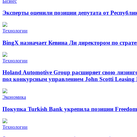
Бизнес
Эксперты оценили позиции депутата от Республи
Технологии
BingX назначает Кевина Ли директором по страт
Технологии
Holand Automotive Group расширяет свою лизинг
под конкурсным управлением John Scotti Leasing 
Экономика
Покупка Turkish Bank укрепила позиции Freedo
Технологии