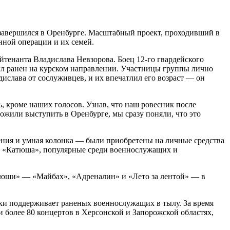
завершился в Оренбурге. Масштабный проект, проходивший в
нной операции и их семей.
тенанта Владислава Невзорова. Боец 12-го гвардейского
был ранен на курском направлении. Участницы группы лично
ислава от сослуживцев, и их впечатлил его возраст — он
, кроме наших голосов. Узнав, что наш ровесник после
ожили выступить в Оренбурге, мы сразу поняли, что это
ления и умная колонка — были приобретены на личные средства
пы «Катюша», популярные среди военнослужащих и
атюши» — «Майбах», «Адреналин» и «Лето за лентой» — в
ски поддерживает раненых военнослужащих в тылу. За время
 более 80 концертов в Херсонской и Запорожской областях,