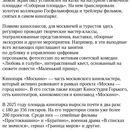
Зимой экран был установлен на катке на натурной съемочной
площадке «Соборная площадь». На нем транслировали
золотую коллекцию Госфильмофонда и трейлеры фильмов,
снятых в самом кинопарке.
Помимо киносеансов, для москвичей и туристов здесь
регулярно проводят творческие мастер-классы,
театрализованные представления, выставки, обзорные
экскурсии и другие мероприятия. Например, в эти выходные
всех желающих приглашают на занятия
по дубляжу и управлению цифровым
персонажем, фотосессию по мотивам советской комедии
«Любовь и голуби», интерактивный квест, основанный на
сюжете повести «Маленький принц».
Кинопарк «Москино» — часть московского кинокластера,
который активно развивают в рамках проекта «Москва —
город кино». В его состав также входят Киностудия Горького,
сеть кинотеатров, кинокомиссия и кинозавод «Москино».
В 2025 году площадь кинопарка выросла почти в два раза:
с 180 до 356 гектаров. На его территории сняли уже более
200 проектов. Среди них — семейные фильмы
«Простоквашино» и «Буратино», военная драма «В списках
не значился», сериал «Граница миров» и другие.