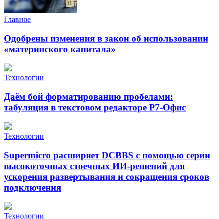
Главное
Одобрены изменения в закон об использовании
«материнского капитала»
Технологии
Даём бой форматированию пробелами:
табуляция в текстовом редакторе Р7-Офис
Технологии
Supermicro расширяет DCBBS с помощью серии
высокоточных стоечных ИИ-решений для
ускорения развертывания и сокращения сроков
подключения
Технологии