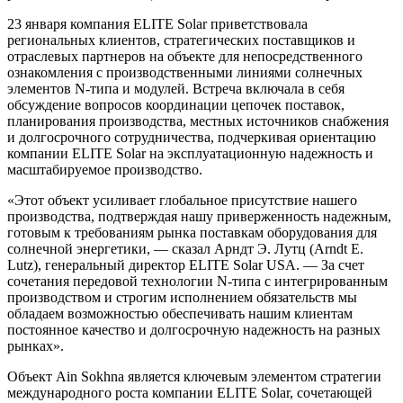
23 января компания ELITE Solar приветствовала
региональных клиентов, стратегических поставщиков и
отраслевых партнеров на объекте для непосредственного
ознакомления с производственными линиями солнечных
элементов N-типа и модулей. Встреча включала в себя
обсуждение вопросов координации цепочек поставок,
планирования производства, местных источников снабжения
и долгосрочного сотрудничества, подчеркивая ориентацию
компании ELITE Solar на эксплуатационную надежность и
масштабируемое производство.
«Этот объект усиливает глобальное присутствие нашего
производства, подтверждая нашу приверженность надежным,
готовым к требованиям рынка поставкам оборудования для
солнечной энергетики, — сказал Арндт Э. Лутц (Arndt E.
Lutz), генеральный директор ELITE Solar USA. — За счет
сочетания передовой технологии N-типа с интегрированным
производством и строгим исполнением обязательств мы
обладаем возможностью обеспечивать нашим клиентам
постоянное качество и долгосрочную надежность на разных
рынках».
Объект Ain Sokhna является ключевым элементом стратегии
международного роста компании ELITE Solar, сочетающей