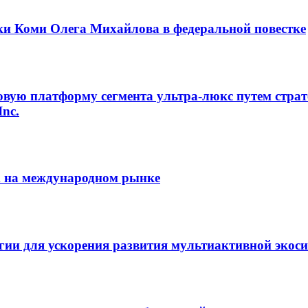
ки Коми Олега Михайлова в федеральной повестке
овую платформу сегмента ультра-люкс путем страт
Inc.
m на международном рынке
егии для ускорения развития мультиактивной экос