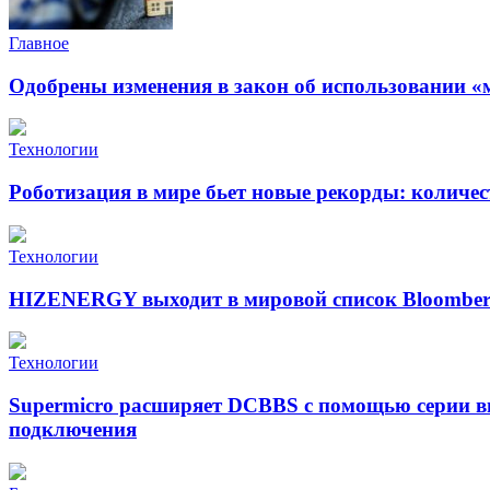
Главное
Одобрены изменения в закон об использовании «
Технологии
Роботизация в мире бьет новые рекорды: количе
Технологии
HIZENERGY выходит в мировой список Bloomber
Технологии
Supermicro расширяет DCBBS с помощью серии в
подключения