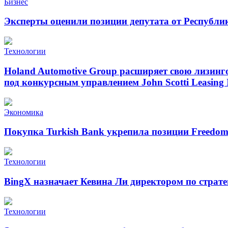
Бизнес
Эксперты оценили позиции депутата от Республи
Технологии
Holand Automotive Group расширяет свою лизинг
под конкурсным управлением John Scotti Leasing 
Экономика
Покупка Turkish Bank укрепила позиции Freedo
Технологии
BingX назначает Кевина Ли директором по страт
Технологии