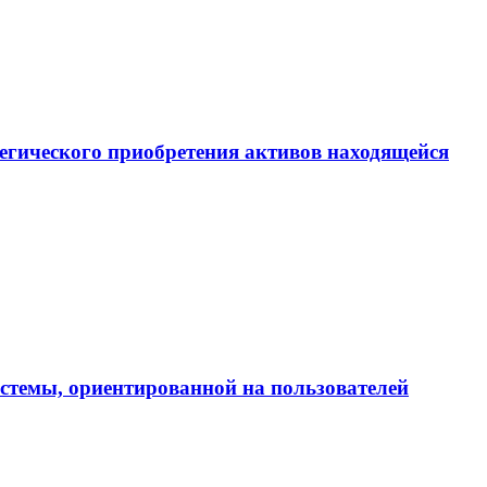
егического приобретения активов находящейся
истемы, ориентированной на пользователей