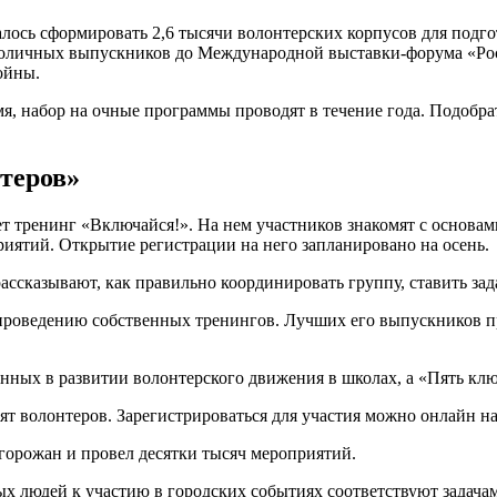
далось сформировать 2,6 тысячи волонтерских корпусов для под
оличных выпускников до Международной выставки-форума «Росс
ойны.
я, набор на очные программы проводят в течение года. Подобра
теров»
дет тренинг «Включайся!». На нем участников знакомят с основам
иятий. Открытие регистрации на него запланировано на осень.
ссказывают, как правильно координировать группу, ставить зад
 проведению собственных тренингов. Лучших его выпускников п
.
нных в развитии волонтерского движения в школах, а «Пять кл
ят волонтеров. Зарегистрироваться для участия можно онлайн на
 горожан и провел десятки тысяч мероприятий.
х людей к участию в городских событиях соответствуют задача