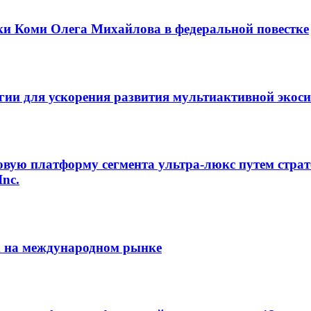
ки Коми Олега Михайлова в федеральной повестке
егии для ускорения развития мультиактивной экос
овую платформу сегмента ультра-люкс путем страт
Inc.
m на международном рынке