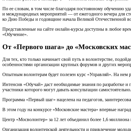
По ее словам, в том числе благодаря постоянному обучению у
и международных мероприятий — от ежегодного вечера для ст
ко Дню Победы и годовщине начала Великой Отечественной в
Представленные на сайте онлайн-курсы доступны в любое врем
«Обучение».
От «Первого шага» до «Московских мас
Для тех, кто только начинает свой путь в волонтерстве, подой
особенностями организации крупных форумов и других меропр
Опытным волонтерам будет полезен курс «Управляй». На нем ра
Интенсив «Обучай» даст необходимые знания по разработке и
участники которого могут давать консультации самостоятельно
Программа «Первый шаг» нацелена на педагогов, заинтересова
В этом году на конкурсе «Московские мастера» впервые наград
Центр «Мосволонтер» за 12 лет объединил более 1,6 миллиона
Организация волонтерской деятельности и привлечение молоды