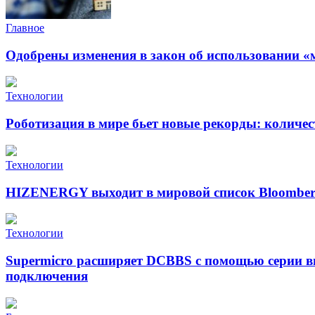
Главное
Одобрены изменения в закон об использовании «
Технологии
Роботизация в мире бьет новые рекорды: количе
Технологии
HIZENERGY выходит в мировой список Bloomber
Технологии
Supermicro расширяет DCBBS с помощью серии в
подключения