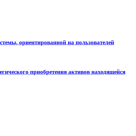
истемы, ориентированной на пользователей
егического приобретения активов находящейся