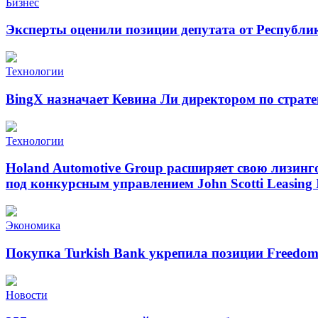
Бизнес
Эксперты оценили позиции депутата от Республи
Технологии
BingX назначает Кевина Ли директором по страт
Технологии
Holand Automotive Group расширяет свою лизинг
под конкурсным управлением John Scotti Leasing 
Экономика
Покупка Turkish Bank укрепила позиции Freedo
Новости