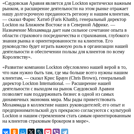
«Саудовская Аравия является для Lockton критически важным
рынком, и расширение деятельности на этом рынке отражает
нашу долгосрочную преданность региону и нашим клиентам,
— сказал Фарис Хатиб (Faris Khatib), генеральный директор
Lockton на Ближнем Востоке и в Северной Африке. —
Назначение Мохаммада дает нам сильное сочетание опыта в
области страхового посредничества и страхования, глубокого
знания рынка и ориентированности на клиентов. Его
руководство будет играть важную роль в организации нашей
деятельности и обеспечении пользы для клиентов по всему
Королевству».
«Развитие компании Lockton обусловлено нашей верой в то,
что нам нужно быть там, где мы больше всего нужны нашим
клиентам, — сказал Крис Браун (Chris Brown), генеральный
директор Lockton International. — Расширение нашей
деятельности с выходом на рынок Саудовской Аравии
позволяет нам поддерживать бизнес в одной из самых
динамичных экономик мира. Мы рады приветствовать
Мохаммада в коллективе наших руководителей; его опыт и
предпринимательский дух прекрасно согласуются с культурой
Lockton и нашим стремлением стать самым ориентированным
на клиентов страховым брокером в мире».