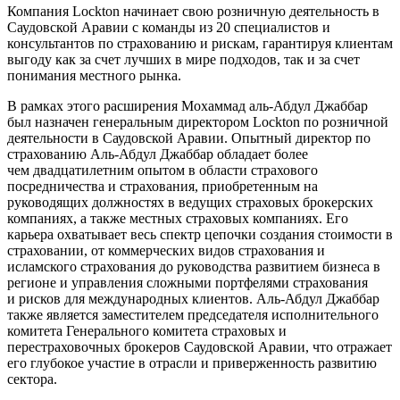
Компания Lockton начинает свою розничную деятельность в
Саудовской Аравии с команды из 20 специалистов и
консультантов по страхованию и рискам, гарантируя клиентам
выгоду как за счет лучших в мире подходов, так и за счет
понимания местного рынка.
В рамках этого расширения Мохаммад аль-Абдул Джаббар
был назначен генеральным директором Lockton по розничной
деятельности в Саудовской Аравии. Опытный директор по
страхованию Аль-Абдул Джаббар обладает более
чем двадцатилетним опытом в области страхового
посредничества и страхования, приобретенным на
руководящих должностях в ведущих страховых брокерских
компаниях, а также местных страховых компаниях. Его
карьера охватывает весь спектр цепочки создания стоимости в
страховании, от коммерческих видов страхования и
исламского страхования до руководства развитием бизнеса в
регионе и управления сложными портфелями страхования
и рисков для международных клиентов. Аль-Абдул Джаббар
также является заместителем председателя исполнительного
комитета Генерального комитета страховых и
перестраховочных брокеров Саудовской Аравии, что отражает
его глубокое участие в отрасли и приверженность развитию
сектора.