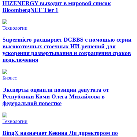
HIZENERGY выходит в мировой список
BloombergNEF Tier 1
Технологии
Supermicro расширяет DCBBS с помощью серии
высокоточных стоечных ИИ-решений для
ускорения развертывания и сокращения сроков
подключения
Бизнес
Эксперты оценили позиции депутата от
Республики Коми Олега Михайлова в
федеральной повестке
Технологии
BingX назначает Кевина Ли директором по