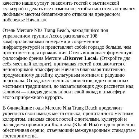
качество наших услуг, знакомить гостей с вьетнамской
культурой и делать все возможное, чтобы наш отель оставался
любимым местом безмятежного отдыха на прекрасном
побережье Нячанга».
Отель Mercure Nha Trang Beach, находящийся под
управлением группы Accor, располагает 108
комфортабельными номерами и современной
инфраструктурой и представляет собой гораздо больше, чем
просто место для проживания. Отель воплощает фирменную
философию бренда Mercure
«Discover Local»
(Откройте для
себя местный колорит), приглашая гостей познакомится с
неповторимой атмосферой Нячанга благодаря тщательно
продуманному дизайну, культурным мотивам и радушию
персонала. От художественных элементов, вдохновленных
местными традициями, до захватывающих дух рассветов над
заливом — каждая деталь вносит свой вклад в атмосферу
этого прибрежного курорта.
В ближайшие годы Mercure Nha Trang Beach продолжит
укреплять свой имидж места отдыха, пропитанного местным
колоритом, знакомя своих гостей с жителями, культурой и
наследием провинции Кханьхоа (Khanh Hoa) и одновременно
обеспечивая сервис, отвечающий международным стандартам
гостеприимства.