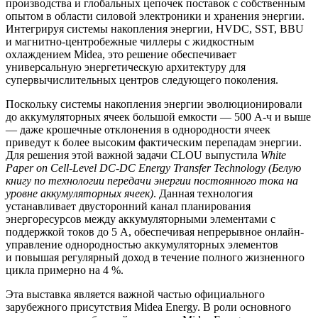
производства и глобальных цепочек поставок с собственным
опытом в области силовой электроники и хранения энергии.
Интегрируя системы накопления энергии, HVDC, SST, BBU
и магнитно-центробежные чиллеры с жидкостным
охлаждением Midea, это решение обеспечивает
универсальную энергетическую архитектуру для
супервычислительных центров следующего поколения.
Поскольку системы накопления энергии эволюционировали
до аккумуляторных ячеек большой емкости — 500 А-ч и выше
— даже крошечные отклонения в однородности ячеек
приведут к более высоким фактическим перепадам энергии.
Для решения этой важной задачи CLOU выпустила
White
Paper on Cell-Level DC-DC Energy Transfer Technology (Белую
книгу по технологии передачи энергии постоянного тока на
уровне аккумуляторных ячеек)
. Данная технология
устанавливает двусторонний канал планирования
энергоресурсов между аккумуляторными элементами с
поддержкой токов до 5 А, обеспечивая непрерывное онлайн-
управление однородностью аккумуляторных элементов
и повышая регулярный доход в течение полного жизненного
цикла примерно на 4 %.
Эта выставка является важной частью официального
зарубежного присутствия Midea Energy. В роли основного