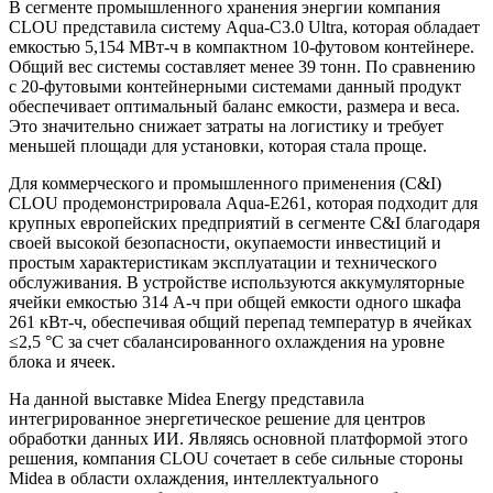
В сегменте промышленного хранения энергии компания
CLOU представила систему Aqua-C3.0 Ultra, которая обладает
емкостью 5,154 МВт-ч в компактном 10-футовом контейнере.
Общий вес системы составляет менее 39 тонн. По сравнению
с 20-футовыми контейнерными системами данный продукт
обеспечивает оптимальный баланс емкости, размера и веса.
Это значительно снижает затраты на логистику и требует
меньшей площади для установки, которая стала проще.
Для коммерческого и промышленного применения (C&I)
CLOU продемонстрировала Aqua-E261, которая подходит для
крупных европейских предприятий в сегменте C&I благодаря
своей высокой безопасности, окупаемости инвестиций и
простым характеристикам эксплуатации и технического
обслуживания. В устройстве используются аккумуляторные
ячейки емкостью 314 А-ч при общей емкости одного шкафа
261 кВт-ч, обеспечивая общий перепад температур в ячейках
≤2,5 °C за счет сбалансированного охлаждения на уровне
блока и ячеек.
На данной выставке Midea Energy представила
интегрированное энергетическое решение для центров
обработки данных ИИ. Являясь основной платформой этого
решения, компания CLOU сочетает в себе сильные стороны
Midea в области охлаждения, интеллектуального