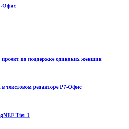
7-Офис
а проект по поддержке одиноких женщин
в текстовом редакторе Р7-Офис
gNEF Tier 1