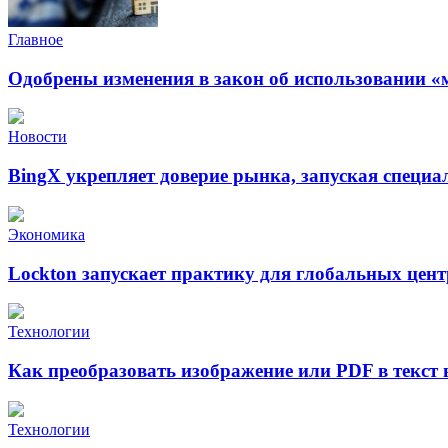
Главное
Одобрены изменения в закон об использовании «
Новости
BingX укрепляет доверие рынка, запуская специ
Экономика
Lockton запускает практику для глобальных це
Технологии
Как преобразовать изображение или PDF в текст
Технологии