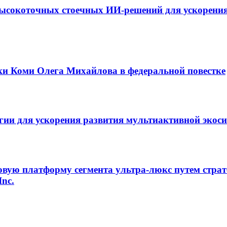
ысокоточных стоечных ИИ-решений для ускорения
ки Коми Олега Михайлова в федеральной повестке
егии для ускорения развития мультиактивной экос
овую платформу сегмента ультра-люкс путем страт
Inc.