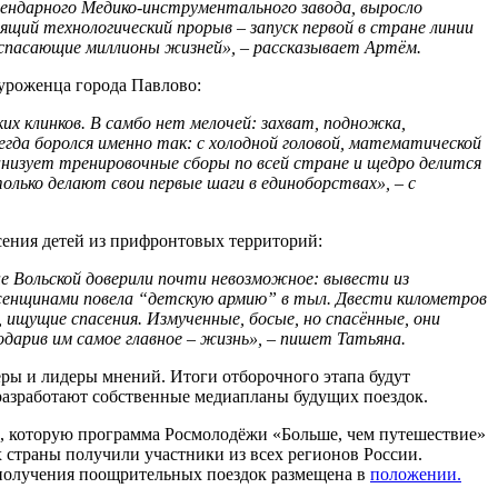
гендарного Медико-инструментального завода, выросло
оящий технологический прорыв – запуск первой в стране линии
 спасающие миллионы жизней», – рассказывает Артём.
 уроженца города Павлово:
х клинков. В самбо нет мелочей: захват, подножка,
егда боролся именно так: с холодной головой, математической
анизует тренировочные сборы по всей стране и щедро делится
лько делают свои первые шаги в единоборствах», – с
сения детей из прифронтовых территорий:
е Вольской доверили почти невозможное: вывести из
 женщинами повела “детскую армию” в тыл. Двести километров
, ищущие спасения. Измученные, босые, но спасённые, они
подарив им самое главное – жизнь», – пишет Татьяна.
ры и лидеры мнений. Итоги отборочного этапа будут
 разработают собственные медиапланы будущих поездок.
 которую программа Росмолодёжи «Больше, чем путешествие»
х страны получили участники из всех регионов России.
 получения поощрительных поездок размещена в
положении.