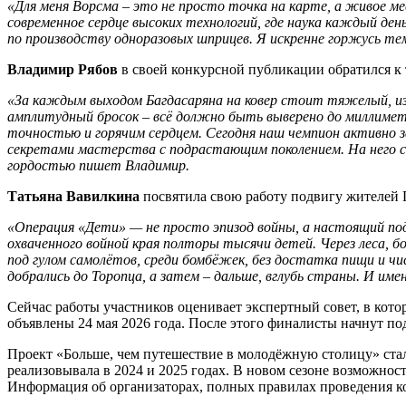
«Для меня Ворсма – это не просто точка на карте, а живое м
современное сердце высоких технологий, где наука каждый ден
по производству одноразовых шприцев. Я искренне горжусь т
Владимир Рябов
в своей конкурсной публикации обратился к 
«За каждым выходом Багдасаряна на ковер стоит тяжелый, изн
амплитудный бросок – всё должно быть выверено до миллиметра
точностью и горячим сердцем. Сегодня наш чемпион активно 
секретами мастерства с подрастающим поколением. На него се
гордостью пишет Владимир.
Татьяна Вавилкина
посвятила свою работу подвигу жителей 
«Операция «Дети» — не просто эпизод войны, а настоящий по
охваченного войной края полторы тысячи детей. Через леса,
под гулом самолётов, среди бомбёжек, без достатка пищи и чис
добрались до Торопца, а затем – дальше, вглубь страны. И име
Сейчас работы участников оценивает экспертный совет, в кот
объявлены 24 мая 2026 года. После этого финалисты начнут п
Проект «Больше, чем путешествие в молодёжную столицу» ст
реализовывала в 2024 и 2025 годах. В новом сезоне возможнос
Информация об организаторах, полных правилах проведения ко