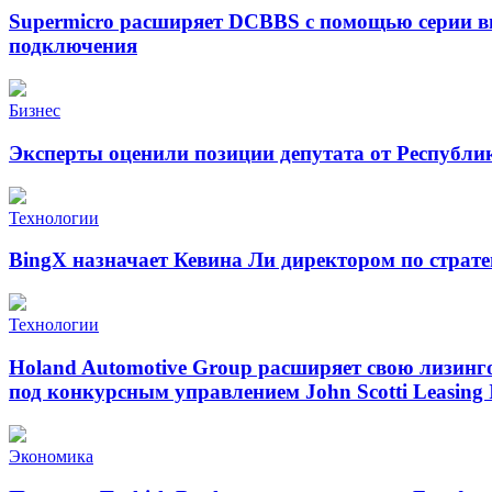
Supermicro расширяет DCBBS с помощью серии в
подключения
Бизнес
Эксперты оценили позиции депутата от Республи
Технологии
BingX назначает Кевина Ли директором по страт
Технологии
Holand Automotive Group расширяет свою лизинг
под конкурсным управлением John Scotti Leasing 
Экономика