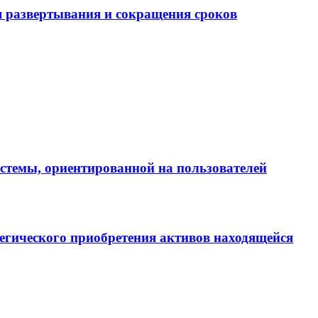
 развертывания и сокращения сроков
истемы, ориентированной на пользователей
егического приобретения активов находящейся