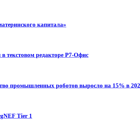
материнского капитала»
в текстовом редакторе Р7-Офис
ство промышленных роботов выросло на 15% в 202
gNEF Tier 1