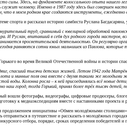
есто силы. Здесь, на фундаменте колоссального опыта нашего ле
ь служит человеку. Именно в 1987 году здесь был совершен наст
ем, что в моем родном крае создаются инструменты, ежедневно
теме спорта и рассказал историю самбиста Руслана Багдасаряна,
урительный труд, сравнимый с ювелирной обработкой павловски
. И Руслан, впитавший в себя дух родного города мастеров, вс
занимается просветительской деятельностью. Он регулярно орг
годня равняются сотни юных мальчишек из Павлова, которые то
Горького во время Великой Отечественной войны и истории спа
двиг, спасший тысячи детских жизней. Летом 1942 года Матрён
 болота и минные поля она вместе с двумя такими же молодыми
той воды. Колонна росла – к ней присоединялись всё новые дети
нно наш город, тогда Горький, принял более трёх тысяч детей, 
орый вошли фотографы, видеографы, цифровые продюсеры, блоге
одготовку к медиаэкспедициям вместе с наставниками проекта и
ал продолжением инициативы «Обмен молодёжными столицами»,
ть отправиться в путешествие и рассказать о молодёжных города
нкурсного отбора, порядке, сроках определения победителей и