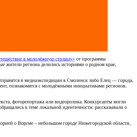
утешествие в молодёжную столицу»
от программы
ые жители региона делились историями о родном крае,
 отправятся в медиаэкспедиции в Смоленск либо Елец — города,
тент, познакомятся с молодёжными инициативами регионов,
екста, фоторепортажа или видеоролика. Конкурсанты могли
 обращались к теме локальной идентичности: рассказывали о
торией о Ворсме – небольшом городе Нижегородской области,