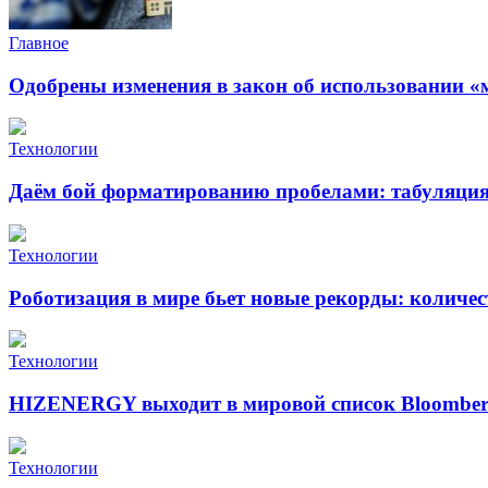
Главное
Одобрены изменения в закон об использовании «
Технологии
Даём бой форматированию пробелами: табуляция 
Технологии
Роботизация в мире бьет новые рекорды: количе
Технологии
HIZENERGY выходит в мировой список Bloomber
Технологии