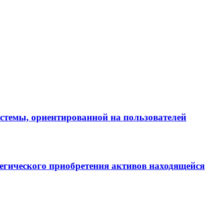
истемы, ориентированной на пользователей
егического приобретения активов находящейся