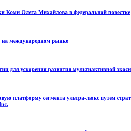
ки Коми Олега Михайлова в федеральной повестке
m на международном рынке
егии для ускорения развития мультиактивной экос
овую платформу сегмента ультра-люкс путем страт
Inc.