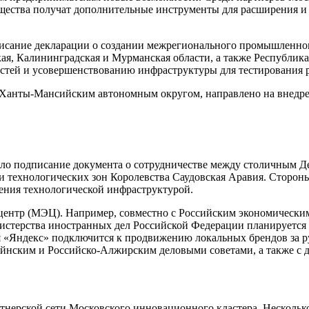
щества получат дополнительные инструменты для расширения и 
писание декларации о создании межрегионального промышленно
я, Калининградская и Мурманская области, а также Республика 
тей и усовершенствованию инфраструктуры для тестирования р
 Ханты-Мансийским автономным округом, направлено на внедре
о подписание документа о сотрудничестве между столичным Д
 технологических зон Королевства Саудовская Аравия. Стороны
ления технологической инфраструктурой.
нтр (МЭЦ). Например, совместно с Российским экономическим
терства иностранных дел Российской Федерации планируется 
я «Яндекс» подключится к продвижению локальных брендов за 
йнским и Российско-Алжирским деловыми советами, а также с д
ерской сети Московского инновационного кластера. Нескольк