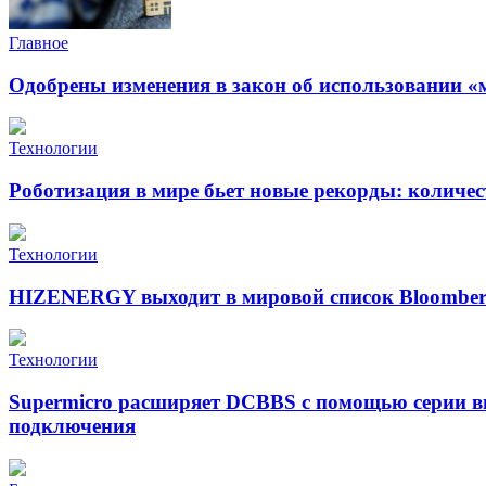
Главное
Одобрены изменения в закон об использовании «
Технологии
Роботизация в мире бьет новые рекорды: количе
Технологии
HIZENERGY выходит в мировой список Bloomber
Технологии
Supermicro расширяет DCBBS с помощью серии в
подключения