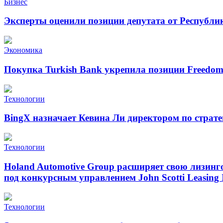
Бизнес
Эксперты оценили позиции депутата от Республи
Экономика
Покупка Turkish Bank укрепила позиции Freedo
Технологии
BingX назначает Кевина Ли директором по страт
Технологии
Holand Automotive Group расширяет свою лизинг
под конкурсным управлением John Scotti Leasing 
Технологии