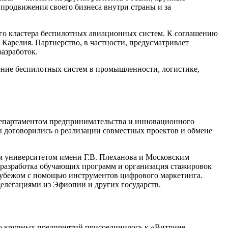
продвижения своего бизнеса внутри страны и за
го кластера беспилотных авиационных систем. К соглашению
Карелия. Партнерство, в частности, предусматривает
азработок.
ние беспилотных систем в промышленности, логистике,
епартаментом предпринимательства и инновационного
 договорились о реализации совместных проектов и обмене
 университетом имени Г.В. Плеханова и Московским
разработка обучающих программ и организация стажировок
рубежом с помощью инструментов цифрового маркетинга.
елегациями из Эфиопии и других государств.
о крупных предприятий присоединилось к «Витрине