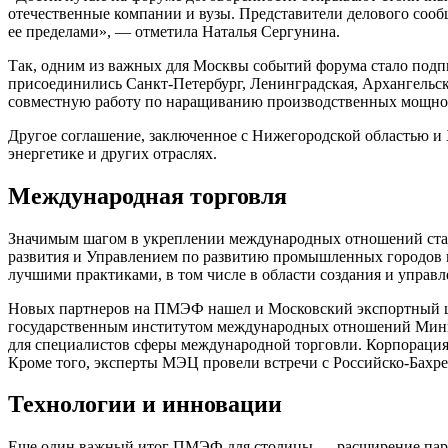
отечественные компании и вузы. Представители делового сооб
ее пределами», — отметила Наталья Сергунина.
Так, одним из важных для Москвы событий форума стало под
присоединились Санкт-Петербург, Ленинградская, Архангельска
совместную работу по наращиванию производственных мощнос
Другое соглашение, заключенное с Нижегородской областью и
энергетике и других отраслях.
Международная торговля
Значимым шагом в укреплении международных отношений стал
развития и Управлением по развитию промышленных городов и
лучшими практиками, в том числе в области создания и управ
Новых партнеров на ПМЭФ нашел и Московский экспортный це
государственным институтом международных отношений Минис
для специалистов сферы международной торговли. Корпораци
Кроме того, эксперты МЭЦ провели встречи с Российско-Бахре
Технологии и инновации
Еще один важный итог ПМЭФ для столицы — расширение партн