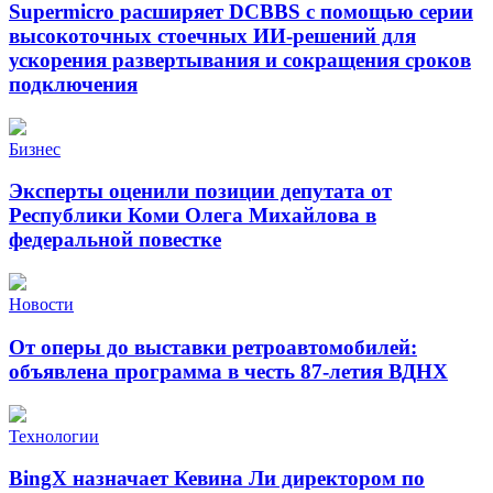
Supermicro расширяет DCBBS с помощью серии
высокоточных стоечных ИИ-решений для
ускорения развертывания и сокращения сроков
подключения
Бизнес
Эксперты оценили позиции депутата от
Республики Коми Олега Михайлова в
федеральной повестке
Новости
От оперы до выставки ретроавтомобилей:
объявлена программа в честь 87-летия ВДНХ
Технологии
BingX назначает Кевина Ли директором по