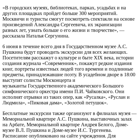
«В городских музеях, библиотеках, парках, усадьбах и на
других площадках пройдет больше 300 мероприятий.
Москвичи и туристы смогут посмотреть спектакли на основе
произведений Александра Сергеевича, их экранизации
разных лет, узнать больше о его жизни и творчестве», —
рассказала Наталья Сергунина.
6 июня в течение всего дня в Государственном музее А.С.
Пушкина будут проводить экскурсии для всех желающих.
Посетителям расскажут о культуре и быте XIX века, истории
создания журнала «Современник», покажут редкие издания
книг, портреты известных людей того времени и подлинные
предметы, принадлежавшие поэту. В усадебном дворе в 18:00
выступят солисты Москонцерта и
музыканты Государственного академического Большого
симфонического оркестра имени П.И. Чайковского. Они
исполнят отрывки из таких опер, как «Русалка», «Руслан и
Людмила», «Пиковая дама», «Золотой петушок».
Бесплатные экскурсии также организуют в филиалах музея —
Мемориальной квартире А.С. Пушкина, выставочных залах
на Арбате, Мемориальной квартире Андрея Белого, Доме-
музее В.Л. Пушкина и Доме-музее И.С. Тургенева.
Расписание опубликовано на сайте учреждения. Для