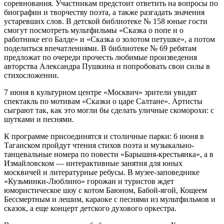
соревнования. Участникам предстоит ответить на вопросы по
биографии и творчеству поэта, а также разгадать значения
устаревших слов. В детской библиотеке № 158 юные гости
смогут посмотреть мультфильмы «Сказка о попе и о
работнике его Балде» и «Сказка о золотом петушке», а потом
поделиться впечатлениями. В библиотеке № 69 ребятам
предложат по очереди прочесть любимые произведения
авторства Александра Пушкина и попробовать свои силы в
стихосложении.
7 июня в культурном центре «Москвич» зрители увидят
спектакль по мотивам «Сказки о царе Салтане». Артисты
сыграют так, как это могли бы сделать уличные скоморохи: с
шутками и песнями.
К программе присоединятся и столичные парки: 6 июня в
Таганском пройдут чтения стихов поэта и музыкально-
танцевальные номера по повести «Барышня-крестьянка», а в
Измайловском — интерактивные занятия для юных
москвичей и литературные ребусы. В музее-заповеднике
«Кузьминки-Люблино» горожан и туристов ждет
юмористическое шоу с котом Баюном, Бабой-ягой, Кощеем
Бессмертным и лешим, караоке с песнями из мультфильмов и
сказок, а еще концерт детского духового оркестра.