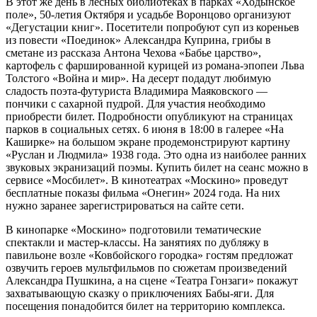
В этот же день в лесных библиотеках в парках «Ходынское
поле», 50-летия Октября и усадьбе Воронцово организуют
«Дегустации книг». Посетители попробуют суп из кореньев
из повести «Поединок» Александра Куприна, грибы в
сметане из рассказа Антона Чехова «Бабье царство»,
картофель с фаршированной курицей из романа-эпопеи Льва
Толстого «Война и мир». На десерт подадут любимую
сладость поэта-футуриста Владимира Маяковского —
пончики с сахарной пудрой. Для участия необходимо
приобрести билет. Подробности опубликуют на страницах
парков в социальных сетях. 6 июня в 18:00 в галерее «На
Каширке» на большом экране продемонстрируют картину
«Руслан и Людмила» 1938 года. Это одна из наиболее ранних
звуковых экранизаций поэмы. Купить билет на сеанс можно в
сервисе «Мосбилет». В кинотеатрах «Москино» проведут
бесплатные показы фильма «Онегин» 2024 года. На них
нужно заранее зарегистрироваться на сайте сети.
В кинопарке «Москино» подготовили тематические
спектакли и мастер-классы. На занятиях по дубляжу в
павильоне возле «Ковбойского городка» гостям предложат
озвучить героев мультфильмов по сюжетам произведений
Александра Пушкина, а на сцене «Театра Гонзаги» покажут
захватывающую сказку о приключениях Бабы-яги. Для
посещения понадобится билет на территорию комплекса.