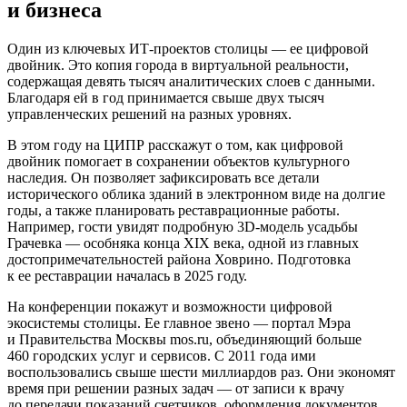
и бизнеса
Один из ключевых ИТ-проектов столицы — ее цифровой
двойник. Это копия города в виртуальной реальности,
содержащая девять тысяч аналитических слоев с данными.
Благодаря ей в год принимается свыше двух тысяч
управленческих решений на разных уровнях.
В этом году на ЦИПР расскажут о том, как цифровой
двойник помогает в сохранении объектов культурного
наследия. Он позволяет зафиксировать все детали
исторического облика зданий в электронном виде на долгие
годы, а также планировать реставрационные работы.
Например, гости увидят подробную 3D-модель усадьбы
Грачевка — особняка конца XIX века, одной из главных
достопримечательностей района Ховрино. Подготовка
к ее реставрации началась в 2025 году.
На конференции покажут и возможности цифровой
экосистемы столицы. Ее главное звено — портал Мэра
и Правительства Москвы mos.ru, объединяющий больше
460 городских услуг и сервисов. С 2011 года ими
воспользовались свыше шести миллиардов раз. Они экономят
время при решении разных задач — от записи к врачу
до передачи показаний счетчиков, оформления документов