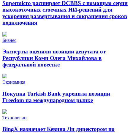
Supermicro расширяет DCBBS с помощью серии
высокоточных стоечных ИИ-решений для
ускорения развертывания и сокращения сроков
подключения
Бизнес
Эксперты оценили позиции депутата от
Республики Коми Олега Михайлова в
федеральной повестке
Экономика
Покупка Turkish Bank укрепила позиции
Freedom на международном рынке
Технологии
BingX назначает Кевина Ли директором по