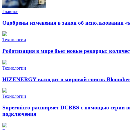
Главное
Одобрены изменения в закон об использовании «
Технологии
Роботизация в мире бьет новые рекорды: количе
Технологии
HIZENERGY выходит в мировой список Bloomber
Технологии
Supermicro расширяет DCBBS с помощью серии в
подключения