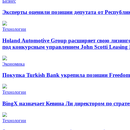
Бизнес
Эксперты оценили позиции депутата от Республи
Технологии
Holand Automotive Group расширяет свою лизинг
под конкурсным управлением John Scotti Leasing 
Экономика
Покупка Turkish Bank укрепила позиции Freedo
Технологии
BingX назначает Кевина Ли директором по страт
Технологии