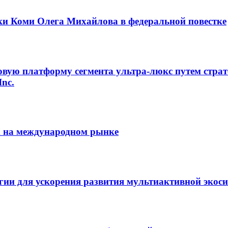
ки Коми Олега Михайлова в федеральной повестке
овую платформу сегмента ультра-люкс путем страт
Inc.
m на международном рынке
егии для ускорения развития мультиактивной экос