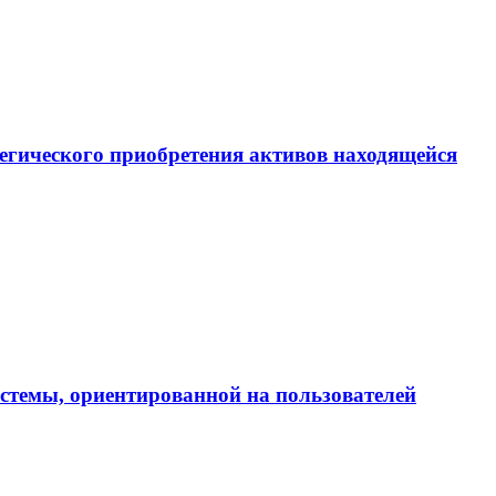
егического приобретения активов находящейся
истемы, ориентированной на пользователей